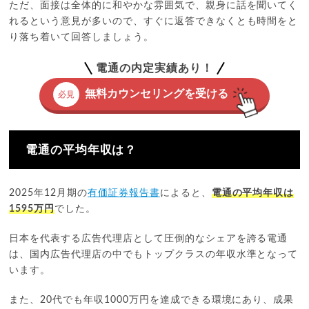
ただ、面接は全体的に和やかな雰囲気で、親身に話を聞いてく
れるという意見が多いので、すぐに返答できなくとも時間をと
り落ち着いて回答しましょう。
電通の内定実績あり！
無料カウンセリングを受ける
必見
電通の平均年収は？
2025年12月期の
有価証券報告書
によると、
電通の平均年収は
1595万円
でした。
日本を代表する広告代理店として圧倒的なシェアを誇る電通
は、国内広告代理店の中でもトップクラスの年収水準となって
います。
また、20代でも年収1000万円を達成できる環境にあり、成果