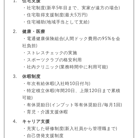
住宅支援
・社宅制度(新卒5年目まで、実家が遠方の場合)
・住宅取得支援制度(最大5万円)
・住宅補助(地域手当として支給)
健康・医療
・電通健康保険組合(人間ドック費用の95%を会
社負担)
・ストレスチェックの実施
・スポーツクラブの格安利用
・社内クリニック(業務時間中に利用可能)
休暇制度
・年次有給休暇(入社時10日付与)
・特定積立休暇(年間20日、上限120日まで累積
可能)
・有休奨励日(インプット等有休奨励日/毎月1回)
・育児・介護支援休暇
キャリア支援
・充実した研修制度(新入社員から管理職まで)
・自己啓発支援制度