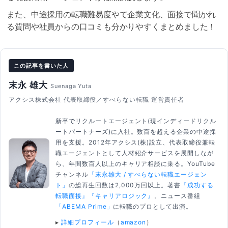
また、中途採用の転職難易度やて企業文化、面接で聞かれ
る質問や社員からの口コミも分かりやすくまとめました！
この記事を書いた人
末永 雄大
Suenaga Yuta
アクシス株式会社 代表取締役／すべらない転職 運営責任者
新卒でリクルートエージェント(現インディードリクル
ートパートナーズ)に入社。数百を超える企業の中途採
用を支援。2012年アクシス(株)設立、代表取締役兼転
職エージェントとして人材紹介サービスを展開しなが
ら、年間数百人以上のキャリア相談に乗る。YouTube
チャンネル
「末永雄大 / すべらない転職エージェン
ト」
の総再生回数は2,000万回以上。著書
『成功する
転職面接』
『キャリアロジック』
。ニュース番組
「ABEMA Prime」
に転職のプロとして出演。
▸
詳細プロフィール
（
amazon
）