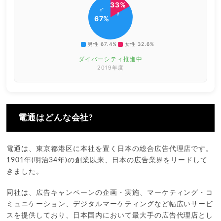
33%
♂
♀
67%
男性 67.4%
女性 32.6%
ダイバーシティ推進中
2019年度
電通はどんな会社?
電通は、東京都港区に本社を置く日本の総合広告代理店です。
1901年(明治34年)の創業以来、日本の広告業界をリードして
きました。
同社は、広告キャンペーンの企画・実施、マーケティング・コ
ミュニケーション、デジタルマーケティングなど幅広いサービ
スを提供しており、日本国内において最大手の広告代理店とし