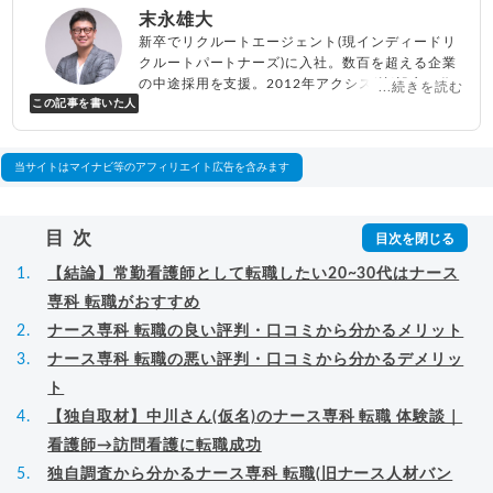
末永雄大
新卒でリクルートエージェント(現インディードリ
クルートパートナーズ)に入社。数百を超える企業
の中途採用を支援。2012年アクシス(株)設立、代
...続きを読む
この記事を書いた人
表取締役兼転職エージェントとして人材紹介サー
ビスを展開しながら、年間数百人以上のキャリア
相談に乗る。Youtubeチャンネル「
末永雄大 / す
べらない転職エージェント
」の総再生回数は2,000
当サイトはマイナビ等のアフィリエイト広告を含みます
万回以上。著書「
成功する転職面接
」「
キャリア
ロジック
」
▸
詳細プロフィール
（
amazon
）
目次
【結論】常勤看護師として転職したい20~30代はナース
専科 転職がおすすめ
ナース専科 転職の良い評判・口コミから分かるメリット
ナース専科 転職の悪い評判・口コミから分かるデメリッ
ト
【独自取材】中川さん(仮名)のナース専科 転職 体験談｜
看護師→訪問看護に転職成功
独自調査から分かるナース専科 転職(旧ナース人材バン