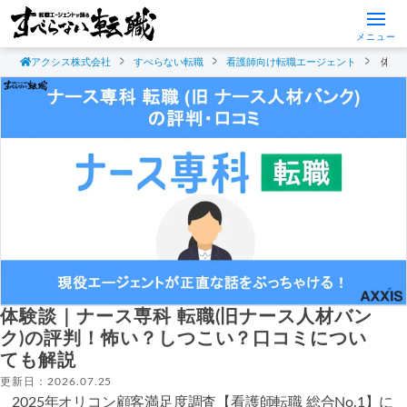
メニュー
アクシス株式会社
すべらない転職
看護師向け転職エージェント
体験
体験談｜ナース専科 転職(旧ナース人材バン
ク)の評判！怖い？しつこい？口コミについ
ても解説
更新日：2026.07.25
2025年オリコン顧客満足度調査【看護師転職 総合No.1】に