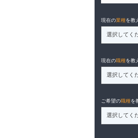
現在の
業種
を教
現在の
職種
を教
ご希望の
職種
を