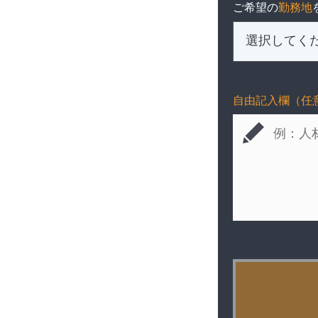
ご希望の
勤務地
自由記入欄（任