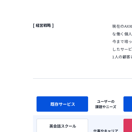
[ 経営戦略 ]
現在のAX
な働く個
今まで培
したサー
1人の顧客