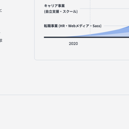
と
働
。
一
ま