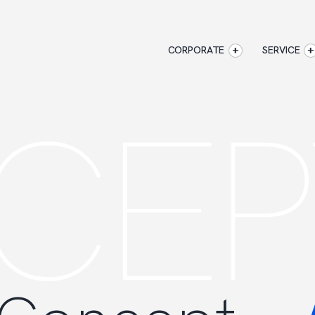
CORPORATE
SERVICE
PT 
企業情報
CORPORATE
AXXISのサービ
アクセス
マジキャリ
AXXISについて
すべらない
企業情報
アクセス
AXXISについ
キャリアエージ
事業コンセプト
すべらない転職
SERVICE
AXXISのサービス
マジキャリ
す