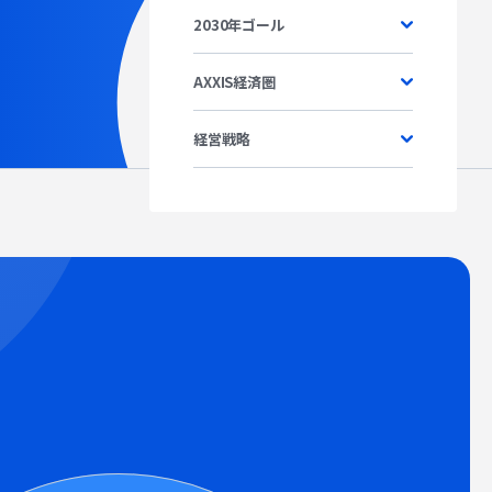
2030年ゴール
記事掲載
出版
社長ブログ
AXXIS経済圏
経営戦略