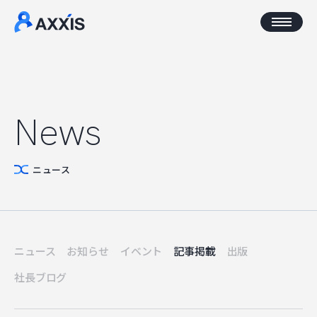
CORPORATE
News
企業情報
ニュース
アクセス
AXXISについて
事業コンセプト
ニュース
お知らせ
イベント
記事掲載
出版
SERVICE
社長ブログ
AXXISのサービス