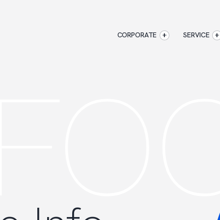
CORPORATE
SERVICE
FO
C
企業情報
CORPORATE
AXXISのサービ
アクセス
マジキャリ
AXXISについて
すべらない
企業情報
アクセス
AXXISについ
キャリアエージ
事業コンセプト
すべらない転職
SERVICE
AXXISのサービス
マジキャリ
す