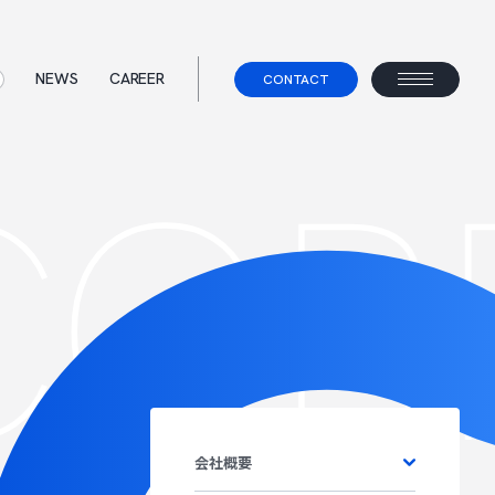
NEWS
CAREER
CONTACT
ORP
ス
て
事業コンセプト
ェント
べらないキャリアエージェント
すべらない転職
会社概要