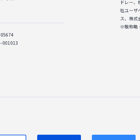
ドレー、
社ユーザ
ス、株式会
※敬称略
5674
001013