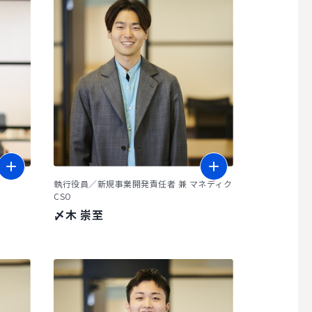
執行役員／新規事業開発責任者 兼 マネディク
CSO
〆木 崇至