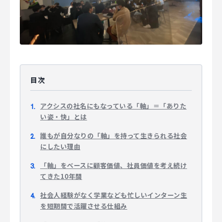
マジキャリ
すべらないキャリアエージェント
すべらない転職
目次
NEWS
アクシスの社名にもなっている「軸」＝「ありた
い姿・快」とは
ニュース
誰もが自分なりの「軸」を持って生きられる社会
お知らせ
にしたい理由
イベント
「軸」をベースに顧客価値、社員価値を考え続け
てきた10年間
記事掲載
社会人経験がなく学業なども忙しいインターン生
出版
を短期間で活躍させる仕組み
社長ブログ