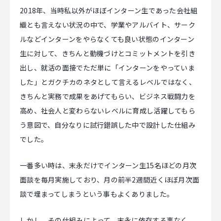
2018年、当時私以外がほぼインターン生であった会社組
織とも言えない状況の中で、学業やアルバイト、サーク
ルなどインターンをやらなくても良い状態のインターン
生に対して、きちんと動機づけとコミットメントを引き
出し、就活の面接でただ単に「インターンをやっていま
した」とガクチカのネタとして言えるレベルではなく、
きちんと実務で成果をあげてもらい、ビジネス戦闘力を
高め、社会人と変わらないレベルに育成し活躍してもら
う意図で、自分なりに試行錯誤した中で設計した仕組み
でした。
一番多い時は、末永だけでインターン生15名ほどの月次
面談を毎月実施しており、月の前半2週間近くほぼ月次面
談で埋まってしまうという事もよくありました。
しかし、その仕組みによって、末永に依存する事なく、