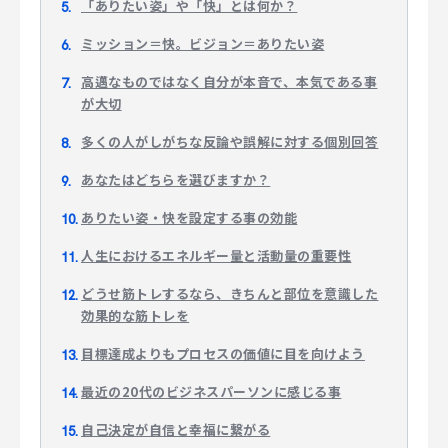
「ありたい姿」や「快」とは何か？
CAREER
ミッション＝快。ビジョン＝ありたい姿
高邁なものではなく自分が本音で、本気である事
が大切
CONTACT
多くの人がしがちな反論や誤解に対する個別回答
あなたはどちらを選びますか？
ありたい姿・快を設定する事の効能
人生におけるエネルギー量と活動量の重要性
どうせ筋トレするなら、きちんと部位を意識した
効果的な筋トレを
目標達成よりもプロセスの価値に目を向けよう
最近の20代のビジネスパーソンに感じる事
自己決定が自信と幸福に繋がる