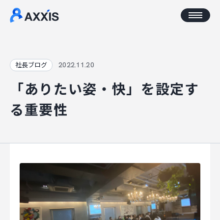
CORPORATE
2022.11.20
社長ブログ
「ありたい姿・快」を設定す
企業情報
る重要性
アクセス
AXXISについて
事業コンセプト
SERVICE
AXXISのサービス