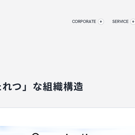
CORPORATE
SERVICE
企業情報
CORPORATE
AXXISのサービ
アクセス
マジキャリ
AXXISについて
すべらない
企業情報
アクセス
AXXISについ
キャリアエージ
事業コンセプト
すべらない転職
たれつ」な組織構造
SERVICE
AXXISのサービス
マジキャリ
す