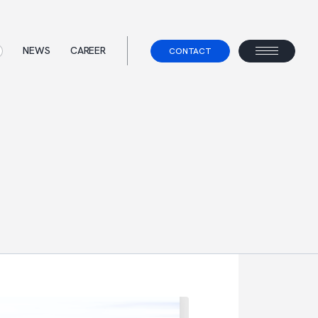
NEWS
CAREER
CONTACT
ス
て
事業コンセプト
ェント
べらないキャリアエージェント
すべらない転職