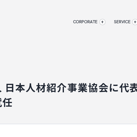
CORPORATE
SERVICE
企業情報
CORPORATE
AXXISのサービ
アクセス
マジキャリ
AXXISについて
すべらない
企業情報
アクセス
AXXISについ
キャリアエージ
事業コンセプト
すべらない転職
人 日本人材紹介事業協会に代
SERVICE
就任
AXXISのサービス
マジキャリ
す