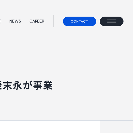
NEWS
CAREER
CONTACT
ス
て
事業コンセプト
ェント
表末永が事業
べらないキャリアエージェント
すべらない転職