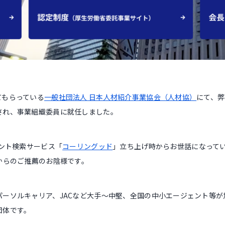
てもらっている
一般社団法人 日本人材紹介事業協会（人材協）
にて、弊
され、事業組織委員に就任しました。
ェント検索サービス「
コーリングッド
」立ち上げ時からお世話になって
からのご推薦のお陰様です。
パーソルキャリア、JACなど大手〜中堅、全国の中小エージェント等が
団体です。