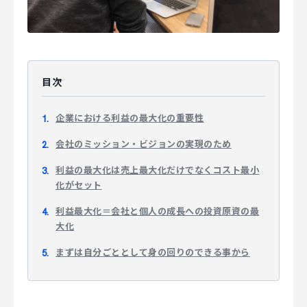
マジキャリ
すべらないキャリアエージェント
すべらない転職
目次
NEWS
企業における利益の最大化の重要性
会社のミッション・ビジョンの実現のため
ニュース
利益の最大化は売上最大化だけでなくコスト最小
化がセット
お知らせ
利益最大化＝会社と個人の成長への投資原資の最
イベント
大化
記事掲載
まずは自分ごととして身の回りのできる事から
出版
社長ブログ