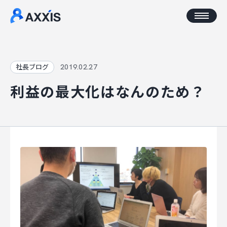
CORPORATE
2019.02.27
社長ブログ
利益の最大化はなんのため？
企業情報
アクセス
AXXISについて
事業コンセプト
SERVICE
AXXISのサービス