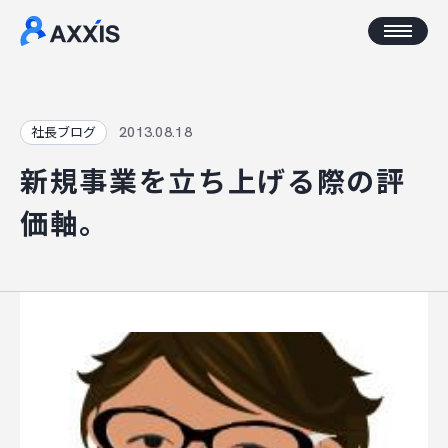
CORPORATE
2013.08.18
社長ブログ
新規事業を立ち上げる際の評
企業情報
価軸。
アクセス
AXXISについて
事業コンセプト
SERVICE
AXXISのサービス