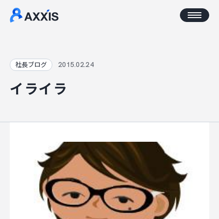
CORPORATE
2015.02.24
社長ブログ
イライラ
企業情報
アクセス
AXXISについて
事業コンセプト
SERVICE
AXXISのサービス