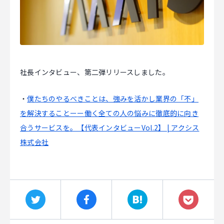
マジキャリ
すべらないキャリアエージェント
すべらない転職
社長インタビュー、第二弾リリースしました。
NEWS
・
僕たちのやるべきことは、強みを活かし業界の「不」
を解決することーー働く全ての人の悩みに徹底的に向き
ニュース
合うサービスを。【代表インタビューVol.2】 | アクシス
お知らせ
株式会社
イベント
記事掲載
出版
社長ブログ