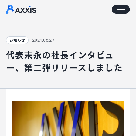
CORPORATE
2021.08.27
お知らせ
代表末永の社長インタビュ
企業情報
ー、第二弾リリースしました
アクセス
AXXISについて
事業コンセプト
SERVICE
AXXISのサービス