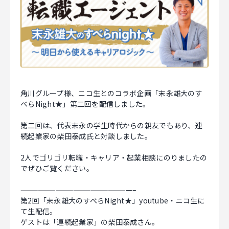
マジキャリ
すべらないキャリアエージェント
すべらない転職
NEWS
角川グループ様、ニコ生とのコラボ企画「末永雄大のす
べらNight★」第二回を配信しました。
ニュース
第二回は、代表末永の学生時代からの親友でもあり、連
続起業家の柴田泰成氏と対談しました。
お知らせ
2人でゴリゴリ転職・キャリア・起業相談にのりましたの
イベント
でぜひご覧ください。
記事掲載
———————————————————–
第2回「末永雄大のすべらNight★」youtube・ニコ生に
出版
て生配信。
ゲストは「連続起業家」の柴田泰成さん。
社長ブログ