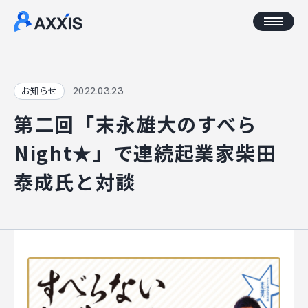
CORPORATE
2022.03.23
お知らせ
第二回「末永雄大のすべら
企業情報
Night★」で連続起業家柴田
アクセス
泰成氏と対談
AXXISについて
事業コンセプト
SERVICE
AXXISのサービス