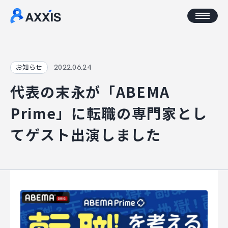
CORPORATE
2022.06.24
お知らせ
代表の末永が「ABEMA
企業情報
Prime」に転職の専門家とし
アクセス
てゲスト出演しました
AXXISについて
事業コンセプト
SERVICE
AXXISのサービス