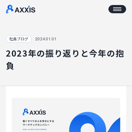
CORPORATE
2024.01.01
社長ブログ
2023年の振り返りと今年の抱
企業情報
負
アクセス
AXXISについて
事業コンセプト
SERVICE
AXXISのサービス