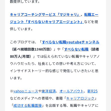
数提供しています。
キャリアコーチングサービス「マジキャリ」
、
転職エー
ジェント「すべらないキャリアエージェント」
などを提
供しています。
このブログでは、「
すべらない転職youtubeチャンネル
（延べ視聴回数1360万回）
」や「
すべらない転職
（読者
80万人/月間）
」では伝えられていない転職やキャリアノ
ウハウだったり、社長としての想いや考え方について、
インサイドストーリー的な感じで発信していきたいと思
います。
※
yahooニュース
や
東洋経済
、
オールアバウト
、
新R25
などのメディアへの寄稿や、書籍「
キャリアロジック
」
「
成功する転職面接
」を出版する等、転職やキャリアに