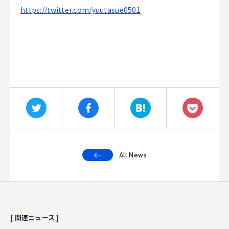
https://twitter.com/yuutasue0501
All News
[ 関連ニュース ]