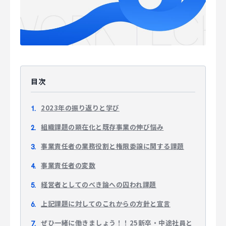
マジキャリ
すべらないキャリアエージェント
すべらない転職
目次
NEWS
2023年の振り返りと学び
ニュース
組織課題の顕在化と既存事業の伸び悩み
お知らせ
事業責任者の業務役割と権限委譲に関する課題
イベント
事業責任者の変数
記事掲載
経営者としてのべき論への囚われ課題
出版
上記課題に対してのこれからの方針と宣言
社長ブログ
ぜひ一緒に働きましょう！！25新卒・中途社員と