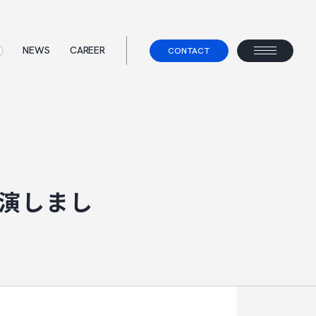
NEWS
CAREER
CONTACT
ス
て
事業コンセプト
ェント
出演しまし
べらないキャリアエージェント
すべらない転職