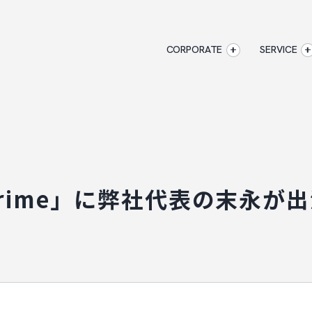
CORPORATE
SERVICE
企業情報
CORPORATE
AXXISのサービ
アクセス
マジキャリ
AXXISについて
すべらない
企業情報
アクセス
AXXISについ
キャリアエージ
事業コンセプト
すべらない転職
 Prime」に弊社代表の末永が
SERVICE
AXXISのサービス
マジキャリ
す