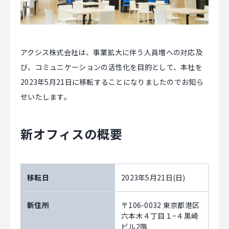
マジキャリ
すべらないキャリアエージェント
アクシス株式会社は、事業拡大に伴う人員増への対応及
すべらない転職
び、コミュニケーションの活性化を目的として、本社を
2023年5月21日に移転することになりましたのでお知ら
NEWS
せいたします。
ニュース
新オフィスの概要
お知らせ
イベント
移転日
2023年5月21日(日)
記事掲載
出版
新住所
〒106-0032 東京都港区
六本木４丁目１−４黒崎
社長ブログ
ビル2階