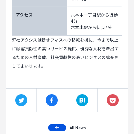
CAREER
アクセス
六本木一丁目駅から徒歩
4分
六本木駅から徒歩7分
CONTACT
弊社アクシスは新オフィスへの移転を機に、今まで以上
に顧客貢献性の高いサービス提供、優秀な人材を輩出す
るための人材育成、社会貢献性の高いビジネスの拡充を
してまいります。
All News