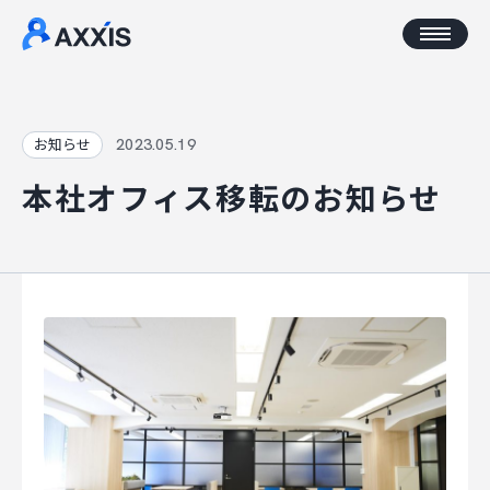
CORPORATE
2023.05.19
お知らせ
本社オフィス移転のお知らせ
企業情報
アクセス
AXXISについて
事業コンセプト
SERVICE
AXXISのサービス