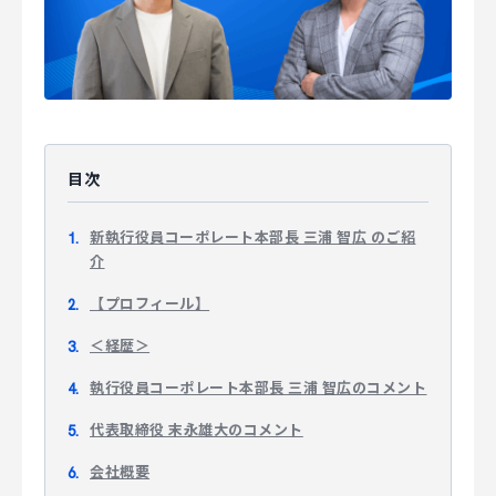
マジキャリ
すべらないキャリアエージェント
すべらない転職
目次
NEWS
新執行役員コーポレート本部長 三浦 智広 のご紹
介
ニュース
【プロフィール】
お知らせ
＜経歴＞
イベント
執行役員コーポレート本部長 三浦 智広のコメント
記事掲載
代表取締役 末永雄大のコメント
出版
会社概要
社長ブログ