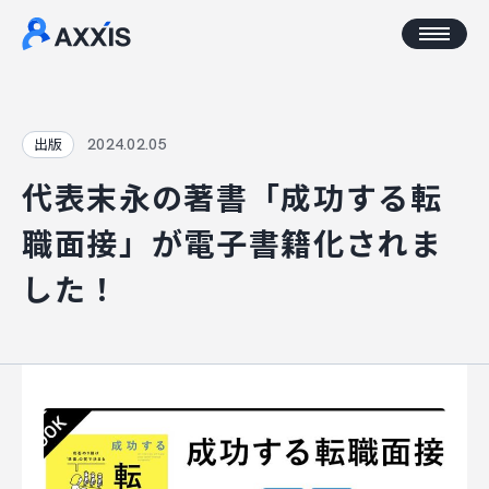
CORPORATE
2024.02.05
出版
代表末永の著書「成功する転
企業情報
職面接」が電子書籍化されま
アクセス
した！
AXXISについて
事業コンセプト
SERVICE
AXXISのサービス