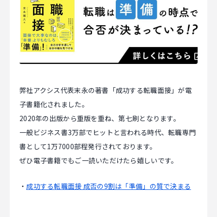
マジキャリ
すべらないキャリアエージェント
すべらない転職
NEWS
弊社アクシス代表末永の著書「成功する転職面接」が電
子書籍化されました。
ニュース
2020年の出版から重版を重ね、第七刷となります。
一般ビジネス書3万部でヒットと言われる時代、転職専門
お知らせ
書として1万7000部程発行されております。
イベント
ぜひ電子書籍でもご一読いただけたら嬉しいです。
記事掲載
・
成功する転職面接 成否の9割は「準備」の質で決まる
出版
社長ブログ