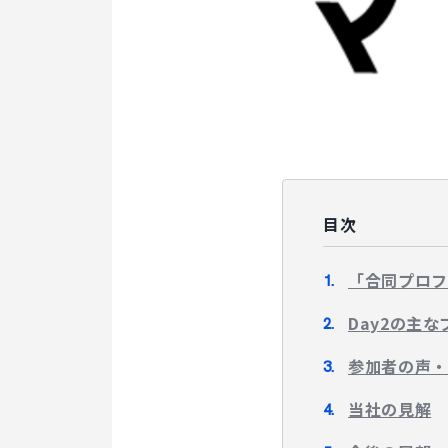
目次
「合同プロフ
Day2の主
参加者の声・
当社の見解