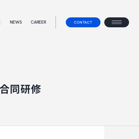
NEWS
CAREER
CONTACT
ス
て
事業コンセプト
ェント
合同研修
べらないキャリアエージェント
すべらない転職