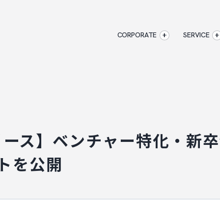
CORPORATE
SERVICE
企業情報
CORPORATE
AXXISのサービ
アクセス
マジキャリ
AXXISについて
すべらない
企業情報
アクセス
AXXISについ
キャリアエージ
事業コンセプト
すべらない転職
リース】ベンチャー特化・新卒
SERVICE
ートを公開
AXXISのサービス
マジキャリ
す