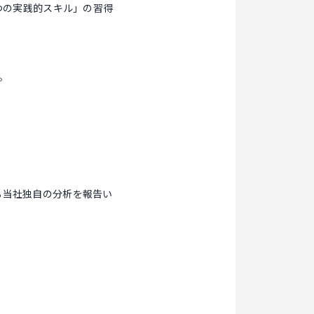
3つの実践的スキル」の習得
。
る当社独自の分析を報告い