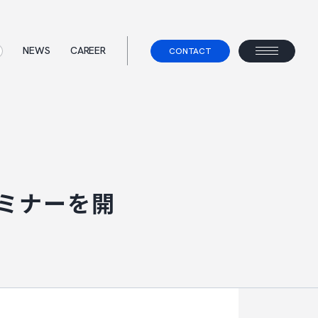
NEWS
CAREER
CONTACT
ス
て
事業コンセプト
ェント
セミナーを開
べらないキャリアエージェント
すべらない転職