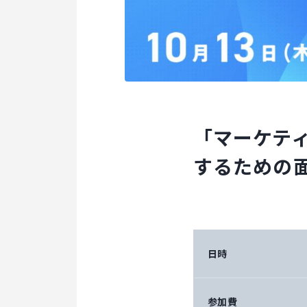
「マーケテ
するための
日時
参加費