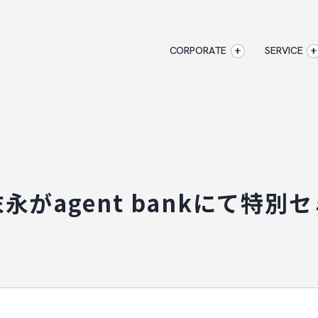
CORPORATE
SERVICE
企業情報
CORPORATE
AXXISのサービ
アクセス
マジキャリ
AXXISについて
すべらない
企業情報
アクセス
AXXISについ
キャリアエージ
事業コンセプト
すべらない転職
永がagent bankにて特別
SERVICE
AXXISのサービス
マジキャリ
す