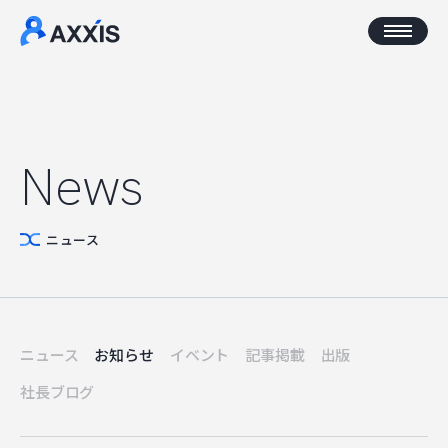
CORPORATE
News
企業情報
ニュース
アクセス
AXXISについて
事業コンセプト
ニュース
お知らせ
イベント
記事掲載
出版
SERVICE
社長ブログ
AXXISのサービス