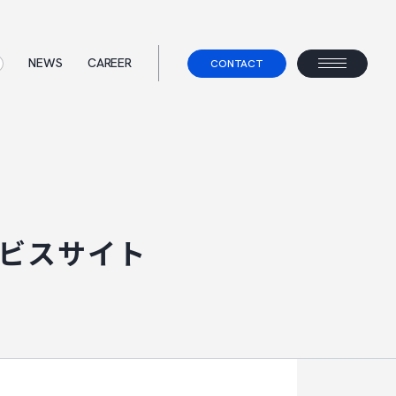
NEWS
CAREER
CONTACT
ス
て
事業コンセプト
ェント
ビスサイト
べらないキャリアエージェント
すべらない転職