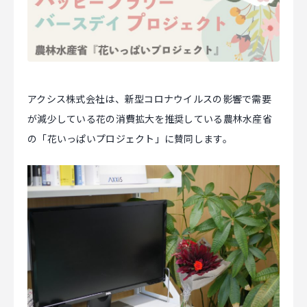
マジキャリ
すべらないキャリアエージェント
すべらない転職
アクシス株式会社は、新型コロナウイルスの影響で需要
NEWS
が減少している花の消費拡大を推奨している農林水産省
の「花いっぱいプロジェクト」に賛同します。
ニュース
お知らせ
イベント
記事掲載
出版
社長ブログ