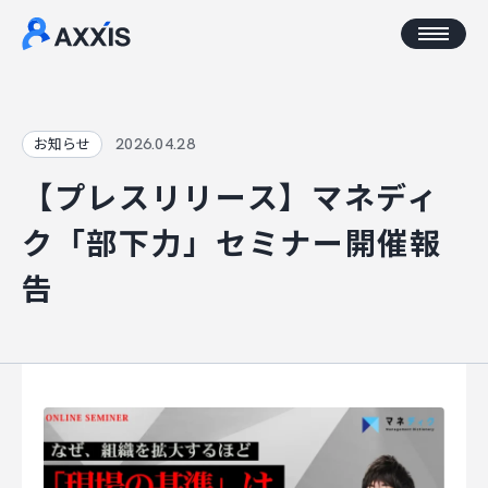
CORPORATE
2026.04.28
お知らせ
【プレスリリース】マネディ
企業情報
ク「部下力」セミナー開催報
アクセス
告
AXXISについて
事業コンセプト
SERVICE
AXXISのサービス