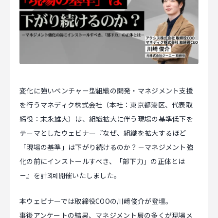
マジキャリ
すべらないキャリアエージェント
すべらない転職
NEWS
変化に強いベンチャー型組織の開発・マネジメント支援
を行うマネディク株式会社（本社：東京都港区、代表取
ニュース
締役：末永雄大）は、組織拡大に伴う現場の基準低下を
テーマとしたウェビナー『なぜ、組織を拡大するほど
お知らせ
「現場の基準」は下がり続けるのか？－マネジメント強
イベント
化の前にインストールすべき、「部下力」の正体とは
－』を計3回開催いたしました。
記事掲載
出版
本ウェビナーでは取締役COOの川﨑俊介が登壇。
社長ブログ
事後アンケートの結果、マネジメント層の多くが現場メ