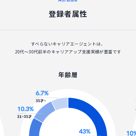
Attribute
登録者属性
すべらないキャリアエージェントは、
20代〜30代前半のキャリアアップ支援実績が
豊富です
年齢層
6.7
%
10.3
%
43
%
10