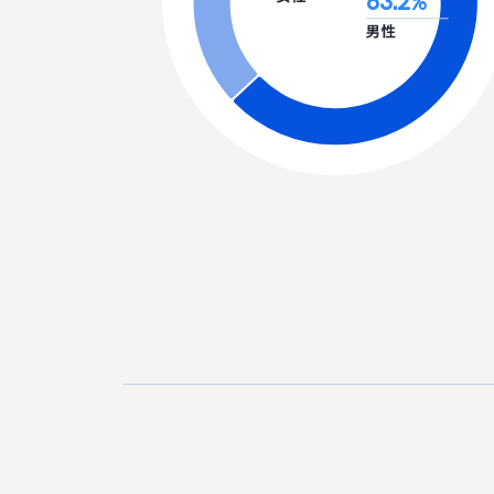
63.2
%