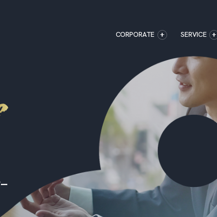
CORPORATE
SERVICE
企業情報
CORPORATE
AXXISのサービ
アクセス
マジキャリ
AXXISについて
すべらない
企業情報
アクセス
AXXISについ
キャリアエージ
事業コンセプト
すべらない転職
SERVICE
す
AXXISのサービス
マジキャリ
す
ザー