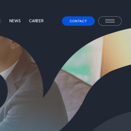
NEWS
CAREER
CONTACT
ス
て
事業コンセプト
ェント
べらないキャリアエージェント
すべらない転職