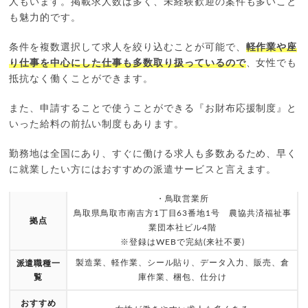
人もいます。掲載求人数は多く、未経験歓迎の案件も多いこと
も魅力的です。
条件を複数選択して求人を絞り込むことが可能で、
軽作業や座
り仕事を中心にした仕事も多数取り扱っているので
、女性でも
抵抗なく働くことができます。
また、申請することで使うことができる『お財布応援制度』と
いった給料の前払い制度もあります。
勤務地は全国にあり、すぐに働ける求人も多数あるため、早く
に就業したい方にはおすすめの派遣サービスと言えます。
・鳥取営業所
鳥取県鳥取市南吉方1丁目63番地1号 農協共済福祉事
拠点
業団本社ビル4階
※登録はWEBで完結(来社不要)
製造業、軽作業、シール貼り、データ入力、販売、倉
派遣職種一
覧
庫作業、梱包、仕分け
おすすめ