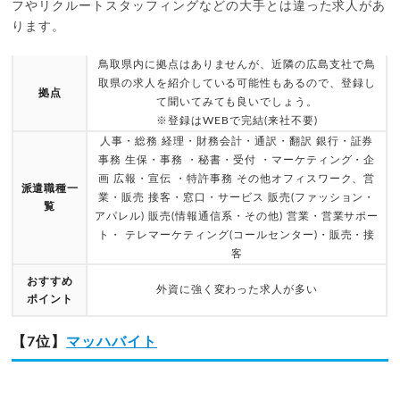
フやリクルートスタッフィングなどの大手とは違った求人があ
ります。
鳥取県内に拠点はありませんが、近隣の広島支社で鳥
取県の求人を紹介している可能性もあるので、登録し
拠点
て聞いてみても良いでしょう。
※登録はWEBで完結(来社不要)
人事・総務 経理・財務会計・通訳・翻訳 銀行・証券
事務 生保・事務 ・秘書・受付 ・マーケティング・企
画 広報・宣伝 ・特許事務 その他オフィスワーク、営
派遣職種一
業・販売 接客・窓口・サービス 販売(ファッション・
覧
アパレル) 販売(情報通信系・その他) 営業・営業サポー
ト・ テレマーケティング(コールセンター)・販売・接
客
おすすめ
外資に強く変わった求人が多い
ポイント
【7位】
マッハバイト