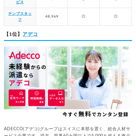
ビス
テンプスタッ
48,969
◎
◎
フ
【1位】
アデコ
ADECCO(アデコ)グループはスイスに本部を置く、総合人材サ
ービス企業です。現在、世界60カ国以上で5,000を超える拠点