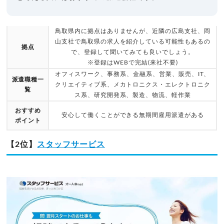
鳥取県内に拠点はありませんが、近隣の広島支社、岡
山支社で鳥取県の求人を紹介している可能性もあるの
拠点
で、登録して聞いてみても良いでしょう。
※登録はWEBで完結(来社不要)
オフィスワーク、事務系、金融系、営業、販売、IT、
派遣職種一
クリエイティブ系、メカトロニクス・エレクトロニク
覧
ス系、研究開発系、製造、物流、軽作業
おすすめ
安心して働くことができる無期間雇用派遣がある
ポイント
【2位】
スタッフサービス