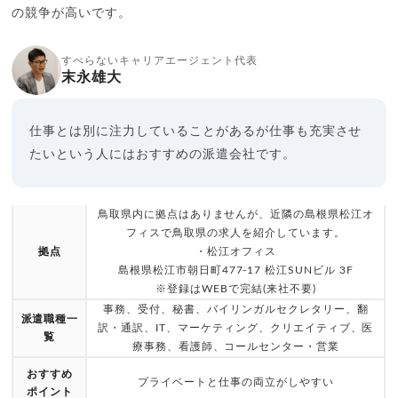
の競争が高いです。
すべらないキャリアエージェント代表
末永雄大
仕事とは別に注力していることがあるが仕事も充実させ
たいという人にはおすすめの派遣会社です。
鳥取県内に拠点はありませんが、近隣の島根県松江オ
フィスで鳥取県の求人を紹介しています。
拠点
・松江オフィス
島根県松江市朝日町477-17 松江SUNビル 3F
※登録はWEBで完結(来社不要)
事務、受付、秘書、バイリンガルセクレタリー、翻
派遣職種一
訳・通訳、IT、マーケティング、クリエイティブ、医
覧
療事務、看護師、コールセンター・営業
おすすめ
プライベートと仕事の両立がしやすい
ポイント