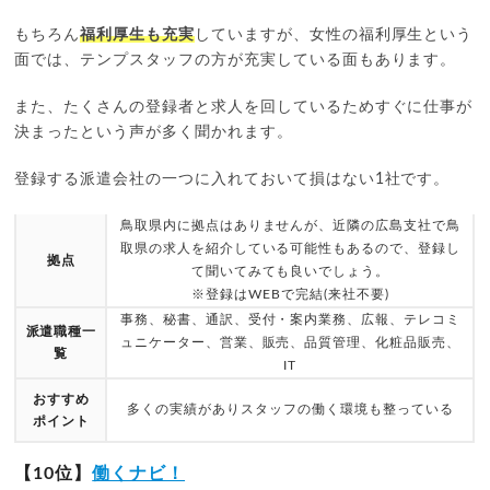
もちろん
福利厚生も充実
していますが、女性の福利厚生という
面では、テンプスタッフの方が充実している面もあります。
また、たくさんの登録者と求人を回しているためすぐに仕事が
決まったという声が多く聞かれます。
登録する派遣会社の一つに入れておいて損はない1社です。
鳥取県内に拠点はありませんが、近隣の広島支社で鳥
取県の求人を紹介している可能性もあるので、登録し
拠点
て聞いてみても良いでしょう。
※登録はWEBで完結(来社不要)
事務、秘書、通訳、受付・案内業務、広報、テレコミ
派遣職種一
ュニケーター、営業、販売、品質管理、化粧品販売、
覧
IT
おすすめ
多くの実績がありスタッフの働く環境も整っている
ポイント
【10位】
働くナビ！