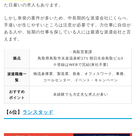
た日雇いの求人もあります。
しかし単発の案件が多いため、中長期的な派遣会社にくらべ、
手違いが生じやすいところは注意が必要です。力仕事に自信が
ある人や、短期の仕事を探している人には最適な派遣会社と言
えます。
・鳥取営業課
拠点
鳥取県鳥取市永楽温泉町271 朝日生命鳥取ビル3
※登録はWEBで完結(来社不要)
物流倉庫業、製造業、飲食、オフィスワーク、事務、
派遣職種一
覧
コールセンター、イベント・キャンペーン
おすすめ
未経験でも大丈夫な求人が多い
ポイント
【6位】
ランスタッド