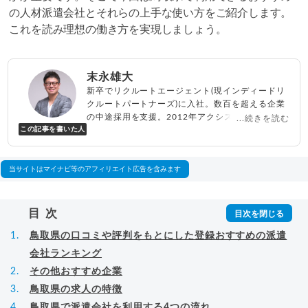
の人材派遣会社とそれらの上手な使い方をご紹介します。
これを読み理想の働き方を実現しましょう。
末永雄大
新卒でリクルートエージェント(現インディードリ
クルートパートナーズ)に入社。数百を超える企業
の中途採用を支援。2012年アクシス(株)設立、代
...続きを読む
この記事を書いた人
表取締役兼転職エージェントとして人材紹介サー
ビスを展開しながら、年間数百人以上のキャリア
相談に乗る。Youtubeチャンネル「
末永雄大 / す
べらない転職エージェント
」の総再生回数は2,000
当サイトはマイナビ等のアフィリエイト広告を含みます
万回以上。著書「
成功する転職面接
」「
キャリア
ロジック
」
▸
詳細プロフィール
（
amazon
）
目次
鳥取県の口コミや評判をもとにした登録おすすめの派遣
会社ランキング
その他おすすめ企業
鳥取県の求人の特徴
鳥取県で派遣会社を利用する4つの流れ