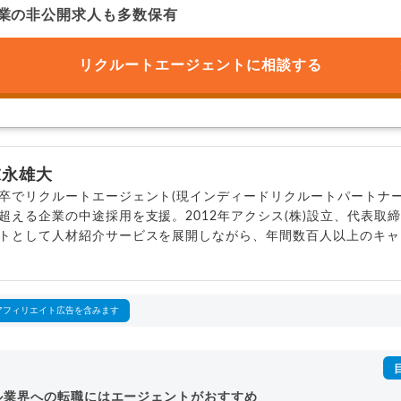
業の非公開求人も多数保有
リクルートエージェントに
相談する
末永雄大
卒でリクルートエージェント(現インディードリクルートパートナー
超える企業の中途採用を支援。2012年アクシス(株)設立、代表取
トとして人材紹介サービスを展開しながら、年間数百人以上のキャ
outubeチャンネル「
末永雄大 / すべらない転職エージェント
」の総
回以上。著書「
成功する転職面接
」「
キャリアロジック
」
詳細プロフィール
（
amazon
）
アフィリエイト広告を含みます
ル業界への転職にはエージェントがおすすめ