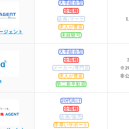
大手総合型
全職種
企画/マーケ
1
求人が豊富
ージェント
未経験可
大手総合型
全職種
メーカー/専門店
※2
求人が豊富
非
a
第二新卒歓迎
20代向け
全職種
企画/販売
手厚いサポート