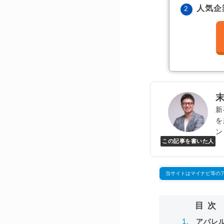
人気企
新
を
ン
この記事を書いた人
Y
万
▸
当サイトはマイナビ等の
目次
アパレ