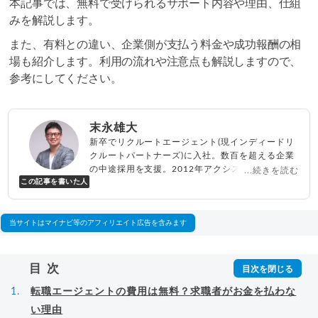
本記事では、無料で受けられるサポート内容や理由、仕組
みを解説します。
また、有料との違い、企業側が支払う料金や成功報酬の相
場も紹介します。利用の流れや注意点も解説しますので、
参考にしてください。
末永雄大
新卒でリクルートエージェント(現インディードリ
クルートパートナーズ)に入社。数百を超える企業
の中途採用を支援。2012年アクシス(株)設立、代
...続きを読む
この記事を書いた人
表取締役兼転職エージェントとして人材紹介サー
ビスを展開しながら、年間数百人以上のキャリア
相談に乗る。Youtubeチャンネル「
末永雄大 / す
べらない転職エージェント
」の総再生回数は2,000
当サイトはマイナビ等のアフィリエイト広告を含みます
万回以上。著書「
成功する転職面接
」「
キャリア
ロジック
」
▸
詳細プロフィール
（
amazon
）
目次
転職エージェントの費用は無料？求職者がお金を払わな
い理由