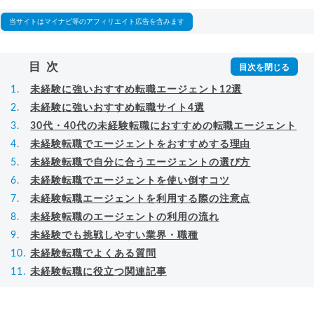
相談に乗る。Youtubeチャンネル「
末永雄大 / す
べらない転職エージェント
」の総再生回数は2,000
当サイトはマイナビ等のアフィリエイト広告を含みます
万回以上。著書「
成功する転職面接
」「
キャリア
ロジック
」
▸
詳細プロフィール
（
amazon
）
目次
未経験に強いおすすめ転職エージェント12選
未経験に強いおすすめ転職サイト4選
30代・40代の未経験転職におすすめの転職エージェント
未経験転職でエージェントをおすすめする理由
未経験転職で自分に合うエージェントの選び方
未経験転職でエージェントを使い倒すコツ
未経験転職エージェントを利用する際の注意点
未経験転職のエージェントの利用の流れ
未経験でも挑戦しやすい業界・職種
未経験転職でよくある質問
未経験転職に役立つ関連記事