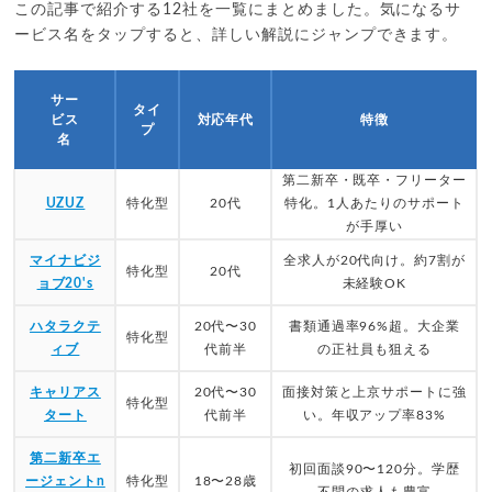
この記事で紹介する12社を一覧にまとめました。気になるサ
ービス名をタップすると、詳しい解説にジャンプできます。
サー
タイ
ビス
対応年代
特徴
プ
名
第二新卒・既卒・フリーター
UZUZ
特化型
20代
特化。1人あたりのサポート
が手厚い
マイナビジ
全求人が20代向け。約7割が
特化型
20代
ョブ20's
未経験OK
ハタラクテ
20代〜30
書類通過率96%超。大企業
特化型
ィブ
代前半
の正社員も狙える
キャリアス
20代〜30
面接対策と上京サポートに強
特化型
タート
代前半
い。年収アップ率83%
第二新卒エ
初回面談90〜120分。学歴
ージェントn
特化型
18〜28歳
不問の求人も豊富