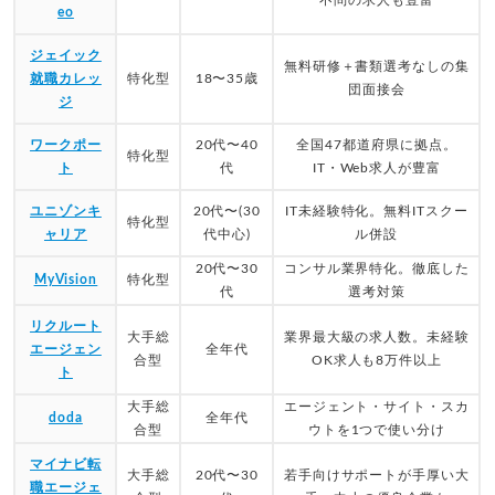
eo
ジェイック
無料研修＋書類選考なしの集
就職カレッ
特化型
18〜35歳
団面接会
ジ
ワークポー
20代〜40
全国47都道府県に拠点。
特化型
ト
代
IT・Web求人が豊富
ユニゾンキ
20代〜(30
IT未経験特化。無料ITスクー
特化型
ャリア
代中心)
ル併設
20代〜30
コンサル業界特化。徹底した
MyVision
特化型
代
選考対策
リクルート
大手総
業界最大級の求人数。未経験
エージェン
全年代
合型
OK求人も8万件以上
ト
大手総
エージェント・サイト・スカ
doda
全年代
合型
ウトを1つで使い分け
マイナビ転
大手総
20代〜30
若手向けサポートが手厚い大
職エージェ