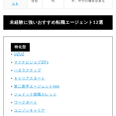
合型
代
手。中小の優良企業も
ント
未経験に強いおすすめ転職エージェント12選
特化型
UZUZ
マイナビジョブ20's
ハタラクティブ
キャリアスタート
第二新卒エージェントneo
ジェイック就職カレッジ
ワークポート
ユニゾンキャリア