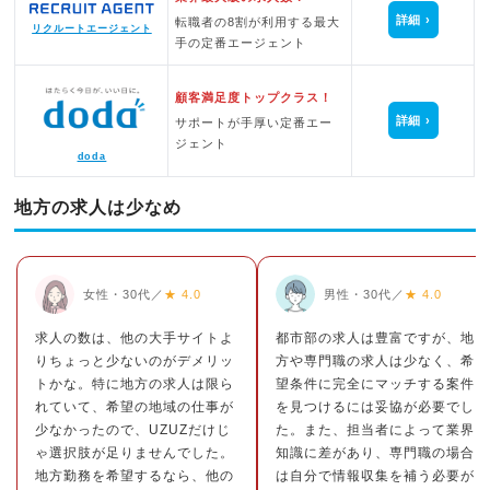
詳細
転職者の8割が利用する最大
リクルートエージェント
手の定番エージェント
顧客満足度トップクラス！
詳細
サポートが手厚い定番エー
ジェント
doda
地方の求人は少なめ
女性・30代／
★ 4.0
男性・30代／
★ 4.0
求人の数は、他の大手サイトよ
都市部の求人は豊富ですが、地
りちょっと少ないのがデメリッ
方や専門職の求人は少なく、希
トかな。特に地方の求人は限ら
望条件に完全にマッチする案件
れていて、希望の地域の仕事が
を見つけるには妥協が必要でし
少なかったので、UZUZだけじ
た。また、担当者によって業界
ゃ選択肢が足りませんでした。
知識に差があり、専門職の場合
地方勤務を希望するなら、他の
は自分で情報収集を補う必要が