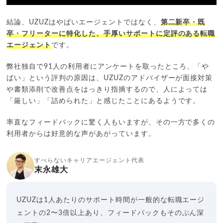
結論、UZUZはやばいエージェントではなく、
第二新卒・既
卒・フリーターに特化した、手厚いサポートに定評のある転職
エージェント
です。
弊社独自で91人の利用者にアンケートを取ったところ、「や
ばい」という評判の原因は、UZUZのアドバイザーが面接対策
や書類添削で改善点をはっきり指摘するので、人によっては
「厳しい」「詰められた」と感じたことにあるようです。
率直なフィードバックに驚く人もいますが、その一方で多くの
利用者からは好意的な声があがっています。
すべらないキャリアエージェント代表
末永雄大
UZUZは1人あたりのサポート時間が一般的な転職エージ
ェントの2〜3倍以上あり、フィードバックもそのぶん深