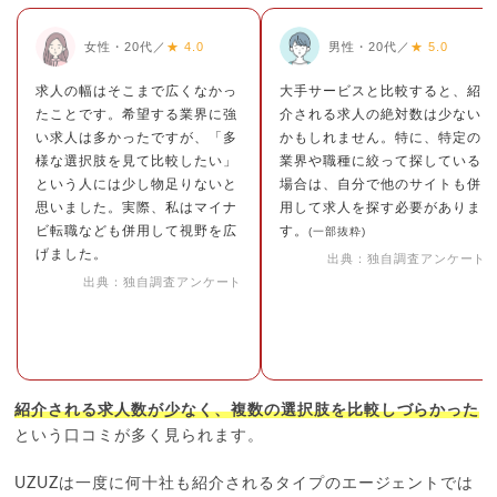
女性・20代／
★ 4.0
男性・20代／
★ 5.0
求人の幅はそこまで広くなかっ
大手サービスと比較すると、紹
たことです。希望する業界に強
介される求人の絶対数は少ない
い求人は多かったですが、「多
かもしれません。特に、特定の
様な選択肢を見て比較したい」
業界や職種に絞って探している
という人には少し物足りないと
場合は、自分で他のサイトも併
思いました。実際、私はマイナ
用して求人を探す必要がありま
ビ転職なども併用して視野を広
す。
(一部抜粋)
げました。
出典：独自調査アンケート
出典：独自調査アンケート
紹介される求人数が少なく、複数の選択肢を比較しづらかった
という口コミが多く見られます。
UZUZは一度に何十社も紹介されるタイプのエージェントでは