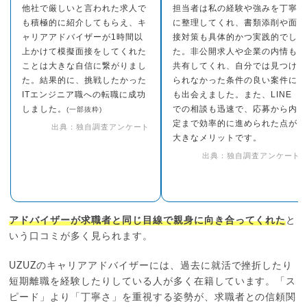
他社で厳しいと言われた求人で
担当者は私の経験や強みを丁寧
も積極的に紹介してもらえ、キ
に整理してくれ、書類添削や面
ャリアアドバイザーが1時間以
接対策も具体的かつ実践的でし
上かけて模擬面接をしてくれた
た。非公開求人や企業の内情も
ことは大きな自信に繋がりまし
共有してくれ、自分では見つけ
た。結果的に、挑戦したかった
られなかった条件の良い案件に
ITエンジニア職への転職に成功
も出会えました。また、LINE
しました。
での相談も迅速で、応募から内
(一部抜粋)
定まで効率的に進められた点が
出典：独自調査アンケート
大きなメリットです。
出典：独自調査アンケート
アドバイザーが求職者と同じ目線で親身に向き合ってくれた
と
いう口コミが多く見られます。
UZUZのキャリアアドバイザーには、過去に就活で挫折したり
短期離職を経験したりしている人が多く在籍しています。「ス
ピード」より「丁寧さ」を重視する姿勢が、求職者との信頼関