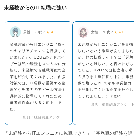
未経験からのIT転職に強い
男性・20代／
★ 4.0
女性・20代／
★ 4.0
金融営業からITエンジニア職へ
未経験からITエンジニアを目指
のキャリアチェンジを目指して
したいという希望がありました
いましたが、UZUZのアドバイ
が、他の転職サイトでは「経験
ザーは私の経歴をロジカルに分
がないと難しい」と言われがち
析し、未経験でも挑戦可能な企
でした。UZUZでは担当者が私
業を紹介してくれました。面接
の強みを丁寧に掘り下げ、事務
対策では、IT業界が重視する論
職で培ったPCスキルや調整力
理的な思考力のアピール方法を
を評価してくれる企業を紹介し
具体的に指導してくれたため、
てくれました。
(一部抜粋)
選考通過率が大きく向上しまし
出典：独自調査アンケート
た。
出典：独自調査アンケート
「未経験からITエンジニアに転職できた」「事務職の経験を評