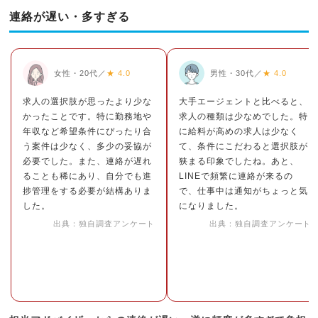
連絡が遅い・多すぎる
女性・20代／
★ 4.0
男性・30代／
★ 4.0
求人の選択肢が思ったより少な
大手エージェントと比べると、
かったことです。特に勤務地や
求人の種類は少なめでした。特
年収など希望条件にぴったり合
に給料が高めの求人は少なく
う案件は少なく、多少の妥協が
て、条件にこだわると選択肢が
必要でした。また、連絡が遅れ
狭まる印象でしたね。あと、
ることも稀にあり、自分でも進
LINEで頻繁に連絡が来るの
捗管理をする必要が結構ありま
で、仕事中は通知がちょっと気
した。
になりました。
出典：独自調査アンケート
出典：独自調査アンケート