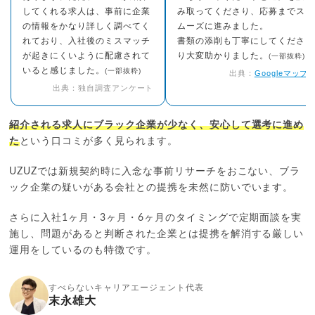
してくれる求人は、事前に企業
み取ってくださり、応募までス
の情報をかなり詳しく調べてく
ムーズに進みました。
れており、入社後のミスマッチ
書類の添削も丁寧にしてくださ
が起きにくいように配慮されて
り大変助かりました。
(一部抜粋)
いると感じました。
(一部抜粋)
出典：
Googleマップ
出典：独自調査アンケート
紹介される求人にブラック企業が少なく、安心して選考に進め
た
という口コミが多く見られます。
UZUZでは新規契約時に入念な事前リサーチをおこない、ブラ
ック企業の疑いがある会社との提携を未然に防いでいます。
さらに入社1ヶ月・3ヶ月・6ヶ月のタイミングで定期面談を実
施し、問題があると判断された企業とは提携を解消する厳しい
運用をしているのも特徴です。
すべらないキャリアエージェント代表
末永雄大