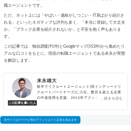
職エージェントです。
ただ、ネット上には「やばい・連絡がしつこい・IT系ばかり紹介さ
れる」といったネガティブな評判も多く、「本当に登録して大丈夫
か」「ブラック企業を紹介されないか」と不安を抱く声もありま
す。
この記事では、独自調査(91件)とGoogleマップ(552件)から集めたリ
アルな口コミをもとに、現役の転職エージェントである末永が実態
を解説します。
末永雄大
新卒でリクルートエージェント(現インディードリ
クルートパートナーズ)に入社。数百を超える企業
の中途採用を支援。2012年アクシス(株)設立、代
...続きを読む
この記事を書いた人
表取締役兼転職エージェントとして人材紹介サー
ビスを展開しながら、年間数百人以上のキャリア
相談に乗る。Youtubeチャンネル「
末永雄大 / す
べらない転職エージェント
」の総再生回数は2,000
当サイトはマイナビ等のアフィリエイト広告を含みます
万回以上。著書「
成功する転職面接
」「
キャリア
ロジック
」