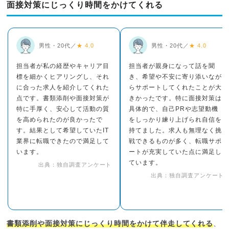
面接対策にじっくり時間をかけてくれる
男性・20代／
★ 4.0
男性・20代／
★ 4.0
担当者が私の経歴やキャリア目
担当者が親身になって話を聞
標を細かくヒアリングし、それ
き、希望や不安に寄り添いなが
に合った求人を紹介してくれた
らサポートしてくれたことが大
点です。書類添削や面接対策が
きかったです。特に面接対策は
特に手厚く、安心して活動の質
具体的で、自己PRや志望動機
を高められたのが良かったで
をしっかり練り上げられ自信を
す。結果として希望していたIT
持てました。求人も無理なく挑
業界に転職できたので満足して
戦できるものが多く、転職サポ
います。
ートが充実していた点に満足し
ています。
出典：独自調査アンケート
出典：独自調査アンケート
書類添削や面接対策にじっくり時間をかけて伴走してくれる
、