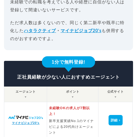
未経験での転職を考えている人や経歴に自信がない人は
登録して間違いないサービスです。
ただ求人数は多くないので、同じく第二新卒や既卒に特
化した
ハタラクティブ
・
マイナビジョブ20's
も併用する
のがおすすめですよ。
1分で無料登録!
正社員経験が少ない人におすすめエージェント
エージェント
ポイント
公式サイト
▼
▼
▼
未経験OKの求人が7割以
上！
詳細
新卒支援実績No.1のマイナ
マイナビジョブ20's
ビによる20代向けエージェ
ント