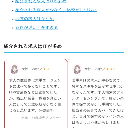
紹介される求人はITが多め
紹介される求人が少なく、比較がしづらい
地方の求人は少なめ
連絡が遅い・多すぎる
紹介される求人はITが多め
女性・20代／
★ 4.0
女性・20代／
★ 4.0
求人の数自体は大手エージェン
若手向けの求人が中心なので、
トに比べて多くないことです。
特殊なスキルを活かす仕事は少
ITや営業職などは豊富でした
なかったです。求人検索のフィ
が、幅広い業界・職種を見たい
ルターもシンプルで、細かい条
人にとっては選択肢が少なく感
件で探すのが少し手間でした。
じると思います。
担当者の紹介でカバーできたけ
(一部抜粋)
ど、自分で探すのがメインの人
出典：独自調査アンケート
はちょっと不便かもしれませ