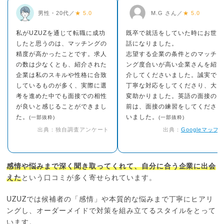
男性・20代／
★ 5.0
M.G さん／
★ 5.0
私がUZUZを通じて転職に成功
既卒で就活をしていた時にお世
したと思うのは、マッチングの
話になりました。
精度が高かったことです。求人
志望する企業の条件とのマッチ
の数は少なくとも、紹介された
ング度合いが高い企業さんを紹
企業は私のスキルや性格に合致
介してくださいました。誠実で
しているものが多く、実際に選
丁寧な対応をしてくださり、大
考を進めた中でも面接での相性
変助かりました。英語の面接の
が良いと感じることができまし
前は、面接の練習をしてくださ
た。
いました。
(一部抜粋)
(一部抜粋)
出典：独自調査アンケート
出典：
Googleマップ
感情や悩みまで深く聞き取ってくれて、自分に合う企業に出会
えた
という口コミが多く寄せられています。
UZUZでは候補者の「感情」や本質的な悩みまで丁寧にヒアリ
ングし、オーダーメイドで対策を組み立てるスタイルをとって
います。