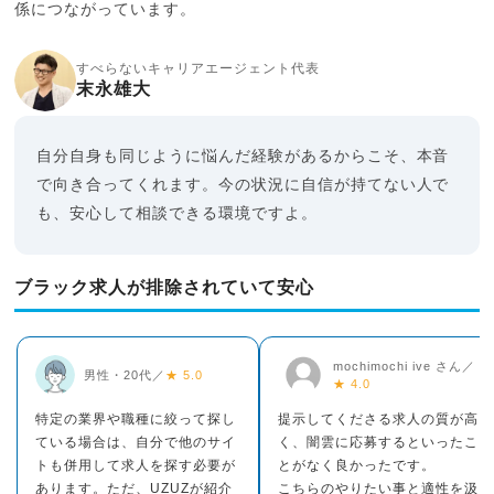
係につながっています。
すべらないキャリアエージェント代表
末永雄大
自分自身も同じように悩んだ経験があるからこそ、本音
で向き合ってくれます。今の状況に自信が持てない人で
も、安心して相談できる環境ですよ。
ブラック求人が排除されていて安心
mochimochi ive さん／
男性・20代／
★ 5.0
★ 4.0
特定の業界や職種に絞って探し
提示してくださる求人の質が高
ている場合は、自分で他のサイ
く、闇雲に応募するといったこ
トも併用して求人を探す必要が
とがなく良かったです。
あります。ただ、UZUZが紹介
こちらのやりたい事と適性を汲