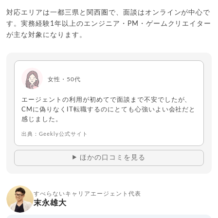
体制。
対応エリアは一都三県と関西圏で、面談はオンラインが中心で
す。実務経験1年以上のエンジニア・PM・ゲームクリエイター
9,210
件
求人数
が主な対象になります。
2026年7月時点
★ 4.1
総合評価
ウィルオブテック
年齢層
20代
30代
女性・50代
多い職種
サーバーサイド
組み込み
エージェントの利用が初めてで面談まで不安でしたが、
CMに偽りなくIT転職するのにとても心強いよい会社だと
企業担当と求職者担当の2名体制でキャリアプランから選考ま
感じました。
でサポート。
転職支援の進行満足度は89%と高く、平均2ヶ月で内定獲得。
出典：Geekly公式サイト
適性検査「ミツカリ」により、キャリアのタイプを精密に分
析可能。
ほかの口コミを見る
10,000
件以上
求人数
年収交渉力
独自の強み
すべらないキャリアエージェント代表
末永雄大
年齢層
20代
30代
テックゴー