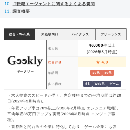
IT転職エージェントに関するよくある質問
調査概要
総合・Web系
未経験向け
ハイクラス
フリーランス
46,000
件以上
求人数
(2026年5月時点)
★ 4.0
総合評価
ギークリー
年齢層
20代
30代
多い職種
SE
Web系
ゲーム
求人提案のスピードが早く、内定獲得までの平均期間は約28
日(2024年3月時点)。
年収アップ率は78%以上(2026年2月時点 エンジニア職種)、
平均年収85万円アップを実現(2026年3月時点 エンジニア職
種)。
首都圏と関西圏の企業に特化しており、ゲーム企業にも強