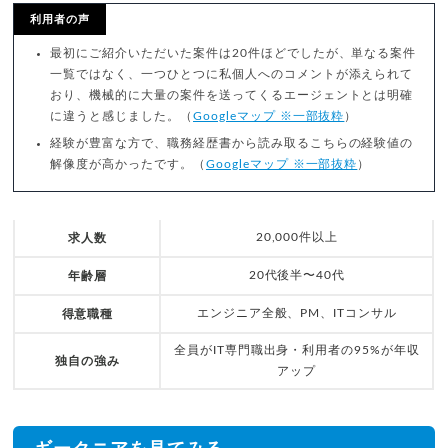
利用者の声
最初にご紹介いただいた案件は20件ほどでしたが、単なる案件
一覧ではなく、一つひとつに私個人へのコメントが添えられて
おり、機械的に大量の案件を送ってくるエージェントとは明確
に違うと感じました。（
Googleマップ ※一部抜粋
）
経験が豊富な方で、職務経歴書から読み取るこちらの経験値の
解像度が高かったです。（
Googleマップ ※一部抜粋
）
20,000件以上
求人数
20代後半〜40代
年齢層
エンジニア全般、PM、ITコンサル
得意職種
全員がIT専門職出身・利用者の95%が年収
独自の強み
アップ