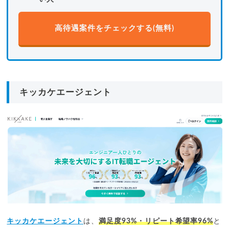
高待遇案件をチェックする(無料)
キッカケエージェント
キッカケエージェント
は、
満足度93%・リピート希望率96%
と