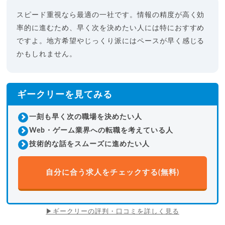
自社開発
SIer
スピード重視なら最適の一社です。情報の精度が高く効
多い職種
コンサル
率的に進むため、早く次を決めたい人には特におすすめ
ですよ。地方希望やじっくり派にはペースが早く感じる
20代で平均120万、30代で
平均160万円
の年収アップに成
功。
かもしれません。
メガベンチャー・大手事業会社・ITコンサルなど、幅広い求
人を保有。
IT部門出身者や大手エージェントで高い成果を残したプロが
ギークリーを見てみる
支援。
一刻も早く次の職場を決めたい人
5,000
件以上
求人数
Web・ゲーム業界への転職を考えている人
現役エンジニア支援
独自の強み
技術的な話をスムーズに進めたい人
年齢層
20代後半
40代
テッククリップス
自分に合う求人をチェックする(無料)
多い職種
PM
ITコンサル
紹介する求人は年収500万円以上の
高待遇案件のみ
に厳選。
自社プロダクトを持つ企業やITコンサルティングファームの
▶ギークリーの評判・口コミを詳しく見る
求人がメイン。