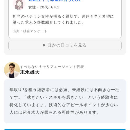
も豊富。
「合格診断」など独自のビッグデータを用いた適性診断が充
女性・20代/★4.5
実。
担当のベテラン女性が明るく親切で、連絡も早く希望に
沿った求人を多数紹介してくれました。
137,020
件
求人数
出典：独自アンケート
2026年7月時点
★ 3.6
総合評価
ほかの口コミを見る
ワークポート
年齢層
20代
30代前半
多い職種
SE
Web
インフラ
すべらないキャリアエージェント代表
末永雄大
IT専門エージェントとして創業した歴史があり、開発環境に
精通。
担当者の対応スピードが非常に速く、求人提案までのスパン
年収UPを狙う経験者には必須、未経験には不向きな一社
が短い。
です。「稼ぎたい・スキルを磨きたい」という経験者に
独自アプリ「eコンシェル」で、進捗や連絡を24時間一括管
特化していますよ。技術的なアピールポイントが少ない
理。
人には紹介求人が限られる可能性があります。
18,997
件
求人数
2026年7月時点