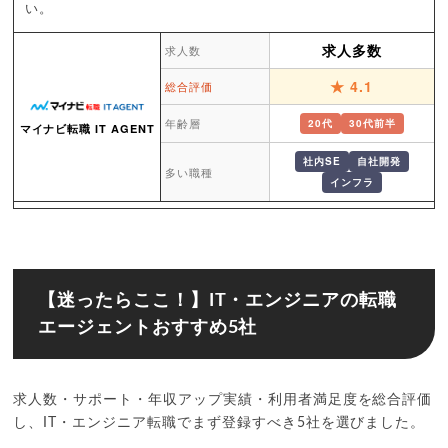
い。
求人多数
求人数
★ 4.1
総合評価
年齢層
20代
30代前半
マイナビ転職 IT AGENT
社内SE
自社開発
多い職種
インフラ
人気の「社内SE」求人を豊富に抱えており、独占案件も多
い。
未経験に近い状態からでも挑戦できるポテンシャル枠の求人
が多い。
【迷ったらここ！】IT・エンジニアの転職
大手・優良中堅企業のIT部門との強固な繋がりがある。
エージェントおすすめ5社
52,700
件
求人数
2026年7月時点
求人数・サポート・年収アップ実績・利用者満足度を総合評価
★ 3.9
総合評価
し、IT・エンジニア転職でまず登録すべき5社を選びました。
レバテックキャリア
年齢層
20代後半
30代