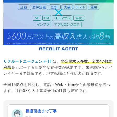
位獲得。
紹介求人の約半数が年収800万円以上のハイクラス案件。
ハイクラスの非公開求人が61.0%あり、紹介の幅が広い。
3,975
件
求人数
2026年7月時点
地域密着
独自の強み
アイデムエージェント
年齢層
20代
40代
多い職種
社内SE
SIer
リクルートエージェント(IT)
は、
非公開求人多数、全国47都道
府県
をカバーする圧倒的な案件数が武器です。未経験からハイ
地方の優良企業の求人が豊富。コンサルタントが企業と求職
レイヤーまで対応でき、地方転職にも強いのが特徴です。
者両方を担当。
1人の担当者が選考のリアルを把握。非IT企業のIT職種(社内
全国16拠点を展開し、電話・Web・対面から面談形式を選べ
SE等)に強い。
ます。社内SEや大手事業会社のIT職も豊富です。
地域密着型ならではの独自案件や、丁寧なマッチングが魅
力。
模擬面接まで丁寧