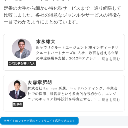
定番の大手から細かい特化型サービスまで一通り網羅して
比較しました。各社の得意なジャンルやサービスの特徴を
一目でわかるようにまとめています。
末永雄大
新卒でリクルートエージェント(現インディードリ
クルートパートナーズ)に入社。数百を超える企業
の中途採用を支援。2012年アクシス(株)設立、代
...続きを読む
この記事を書いた人
表取締役兼転職エージェントとして人材紹介サー
ビスを展開しながら、年間数百人以上のキャリア
相談に乗る。Youtubeチャンネル「
末永雄大 / す
べらない転職エージェント
」の総再生回数は2,000
友森章肥胡
万回以上。著書「
成功する転職面接
」「
キャリア
株式会社Hajimari 所属。ヘッドハンティング、事業会
ロジック
」
社での採用、経営者という多角的な視点から、エンジ
▸
詳細プロフィール
（
amazon
）
ニアのキャリア戦略設計を得意とする。2014年よりハ
...続きを読む
監修者
イクラス専門のヘッドハンターとして活動後、2017年
に参画したプログラミングスクールを運営する事業会
社においてエンジニアの人材紹介部門をゼロから立ち
上げる。その後会社を2社設立。2024年より株式会社
当サイトはマイナビ等のアフィリエイト広告を含みます
Hajimariに参画。