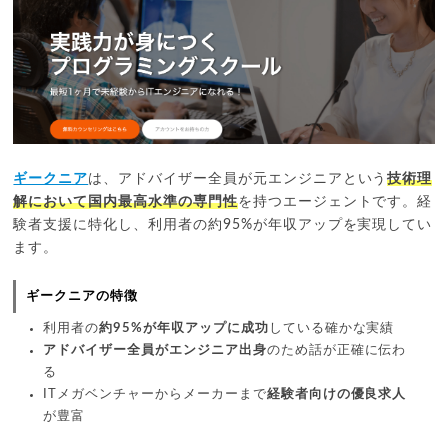
ギークニア
は、アドバイザー全員が元エンジニアという
技術理
解において国内最高水準の専門性
を持つエージェントです。経
験者支援に特化し、利用者の約95%が年収アップを実現してい
ます。
ギークニアの特徴
利用者の
約95%が年収アップに成功
している確かな実績
アドバイザー全員がエンジニア出身
のため話が正確に伝わ
る
ITメガベンチャーからメーカーまで
経験者向けの優良求人
が豊富