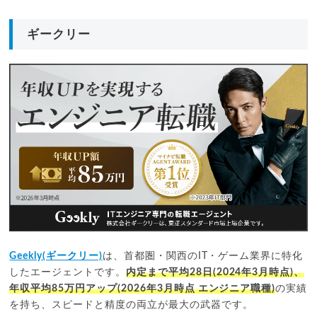
多い職種
サーバーサイド
フロント
ギークリー
利用者の80%が年収アップに成功し、3人に2人が
年収70万円
UP
を実現。
年間累計7000回以上の企業訪問による現場の詳細な一次情
報。
企業別の対策が詰まった「面接詳細情報」による高い合格
率。
-
件
求人数
★ 4.5
総合評価
リクルートエージェント
年齢層
20代
40代
IT
多い職種
アプリ
SIer
Geekly(ギークリー)
は、首都圏・関西のIT・ゲーム業界に特化
多数の非公開求人を保有。他社に出回らない希少案件が豊
したエージェントです。
内定まで平均28日(2024年3月時点)、
富。
年収平均85万円アップ(2026年3月時点 エンジニア職種)
の実績
地方の求人にも強く、全国幅広い地域で転職活動が可能。
を持ち、スピードと精度の両立が最大の武器です。
在職中の活動を前提とした、土日対応やスピード感ある連絡