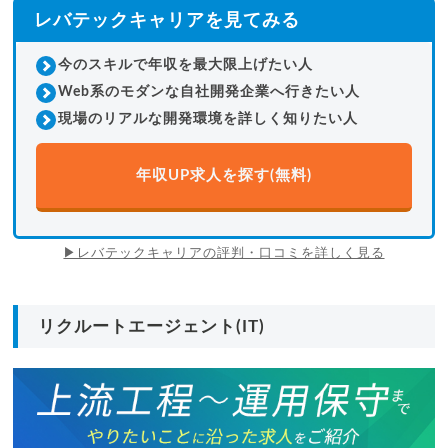
レバテックキャリアを見てみる
首都圏×交渉力
独自の強み
type転職エージェントIT
年齢層
20代後半
30代
今のスキルで年収を最大限上げたい人
Web系のモダンな自社開発企業へ行きたい人
多い職種
開発SE
インフラ
現場のリアルな開発環境を詳しく知りたい人
利用者の約80％が年収アップ。企業との高い交渉力が評価さ
れている。
年収UP求人を探す(無料)
東京・神奈川・千葉・埼玉の「一都三県」に特化した太いパ
イプ。
エンジニア向けのキャリア相談会があり、準備段階から活用
可能。
▶レバテックキャリアの評判・口コミを詳しく見る
50,000
件以上
求人数
★ 3.6
総合評価
リクルートエージェント(IT)
年齢層
パソナキャリア
20代後半
40代前半
多い職種
SE
ITコンサル
丁寧なカウンセリングが定評。顧客満足度調査で複数年連続1