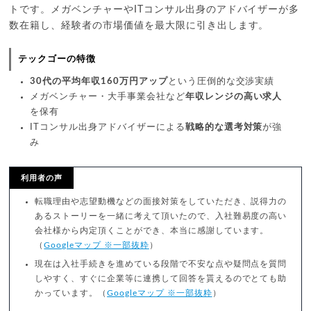
トです。メガベンチャーやITコンサル出身のアドバイザーが多
数在籍し、経験者の市場価値を最大限に引き出します。
テックゴーの特徴
30代の平均年収160万円アップ
という圧倒的な交渉実績
メガベンチャー・大手事業会社など
年収レンジの高い求人
を保有
ITコンサル出身アドバイザーによる
戦略的な選考対策
が強
み
利用者の声
転職理由や志望動機などの面接対策をしていただき、説得力の
あるストーリーを一緒に考えて頂いたので、入社難易度の高い
会社様から内定頂くことができ、本当に感謝しています。
（
Googleマップ ※一部抜粋
）
現在は入社手続きを進めている段階で不安な点や疑問点を質問
しやすく、すぐに企業等に連携して回答を貰えるのでとても助
かっています。（
Googleマップ ※一部抜粋
）