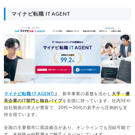
マッチングのレベルが高く、転職後1年以内の離職者がいな
い。
マイナビ転職 IT AGENT
6,988
件
求人数
2026年7月時点
高いマッチング質
独自の強み
キッカケエージェント
年齢層
20代
30代
多い職種
バックエンド
アプリ
量よりも質を重視し、キャリアプランに本当に合う企業のみ
を厳選。
モダンな技術環境や負債解消に積極的な「エンジニア想い」
な求人中心。
マイナビ転職 IT AGENT
は、新卒事業の基盤を活かし
大手・優
リピート利用希望率96%・満足度93%と深い信頼性が得られ
良企業のIT部門と独自パイプ
を全国に持っています。社内SEや
る。
自社開発の求人が豊富で、20代〜30代の若手から圧倒的な支
持を得ています。
20,000
件以上
求人数
全国の主要都市に面談拠点があり、オンラインでも完結可能で
全員元エンジニア
独自の強み
す。未経験〜中堅層まで幅広くカバーしています。