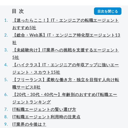
▸
詳細プロフィール
目次
【迷ったらここ！】IT・エンジニアの転職エージェント
おすすめ5社
【総合・Web系】IT・エンジニア特化型エージェント13
社
【未経験向け】IT業界への挑戦を支援するエージェント
5社
【ハイクラス】IT・エンジニアの年収アップに強いエー
ジェント・スカウト15社
【フリーランス】柔軟な働き方・独立を目指す人向け転
職サービス8社
【20代・30代・40代〜】年齢別のおすすめIT転職エー
ジェントランキング
IT転職エージェントの賢い選び方
IT転職エージェント利用時の注意点
IT業界の今後は？