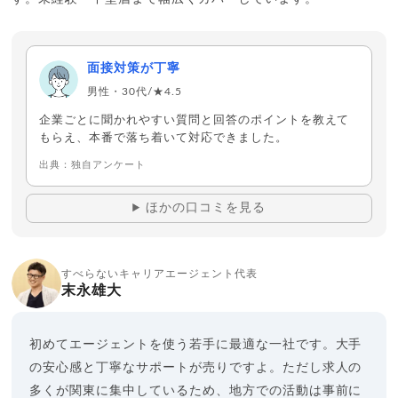
年齢層
20代後半
40代
ギークニア
多い職種
エンジニア全般
PM
面接対策が丁寧
IT専門職出身の担当者が、技術背景を深く理解したマッチン
男性・30代/★4.5
グを行う。
企業ごとに聞かれやすい質問と回答のポイントを教えて
経験者支援に特化。利用者の95%が年収アップを実現。
もらえ、本番で落ち着いて対応できました。
ITメガベンチャー企業や国内大手メーカーなど優良企業が豊
富。
出典：独自アンケート
非公開
求人数
ほかの口コミを見る
SIer内定率No.1
独自の強み
年齢層
25歳
40代前半
LIBER
すべらないキャリアエージェント代表
末永雄大
多い職種
ITコンサル
PM
主要SIer(NTTデータ等)で7年連続エージェント別内定率1位
初めてエージェントを使う若手に最適な一社です。大手
を獲得。
の安心感と丁寧なサポートが売りですよ。ただし求人の
コンサルタント全員がIT業界出身。求人の約80％は非公開。
多くが関東に集中しているため、地方での活動は事前に
特定の企業への強いパイプを活かした独自の選考対策が強