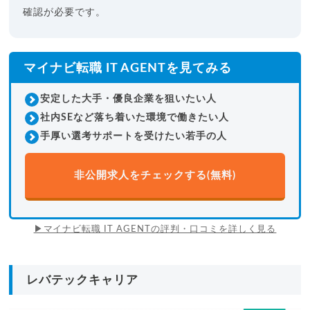
み。
確認が必要です。
20,000
件以上
求人数
経営者/人事支援
独自の強み
マイナビ転職 IT AGENTを見てみる
年齢層
20代後半
30代
安定した大手・優良企業を狙いたい人
Tech Stars Agent
フルスタック
社内SEなど落ち着いた環境で働きたい人
多い職種
バックエンド
手厚い選考サポートを受けたい若手の人
エンジニア出身者や情報企業の経営者がアドバイザーとして
在籍。
非公開求人をチェックする(無料)
丁寧な紹介により入社後の定着率は
99.2%
。
フルリモート案件の支援実績も多く、柔軟な働き方を後押
し。
▶マイナビ転職 IT AGENTの評判・口コミを詳しく見る
8,549
件
求人数
2026年7月時点
レバテックキャリア
審査通過の優良求人
独自の強み