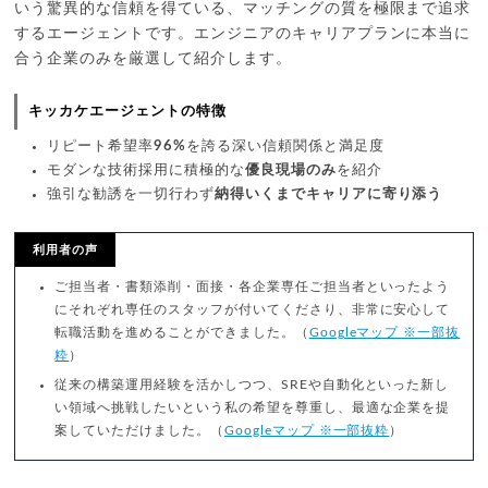
いう驚異的な信頼を得ている、マッチングの質を極限まで追求
するエージェントです。エンジニアのキャリアプランに本当に
合う企業のみを厳選して紹介します。
キッカケエージェントの特徴
リピート希望率
96%
を誇る深い信頼関係と満足度
モダンな技術採用に積極的な
優良現場のみ
を紹介
強引な勧誘を一切行わず
納得いくまでキャリアに寄り添う
利用者の声
ご担当者・書類添削・面接・各企業専任ご担当者といったよう
にそれぞれ専任のスタッフが付いてくださり、非常に安心して
転職活動を進めることができました。（
Googleマップ ※一部抜
粋
）
従来の構築運用経験を活かしつつ、SREや自動化といった新し
い領域へ挑戦したいという私の希望を尊重し、最適な企業を提
案していただけました。（
Googleマップ ※一部抜粋
）