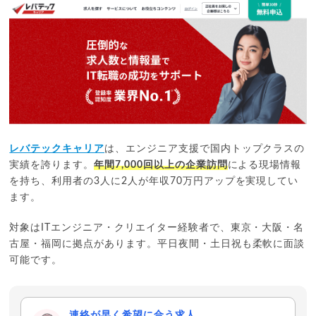
CloudLink
年齢層
20代
40代前半
多い職種
Webアプリ
社内SE
独自の基準で労働環境を審査し、通過した「優良求人」のみ
を厳選。
利用者の約70％が年収アップ。平均年収アップ額は約58.3万
円。
転職後の定着率が98.3%と極めて高く、働きやすさも考慮。
レバテックキャリア
は、エンジニア支援で国内トップクラスの
49,846
件
求人数
実績を誇ります。
年間7,000回以上の企業訪問
による現場情報
2026年7月時点
を持ち、利用者の3人に2人が年収70万円アップを実現してい
一括管理機能
独自の強み
ます。
年齢層
20代
40代
doda IT
対象はITエンジニア・クリエイター経験者で、東京・大阪・名
古屋・福岡に拠点があります。平日夜間・土日祝も柔軟に面談
多い職種
SIer
Web・アプリ
可能です。
求人サイト、エージェント、スカウトを1つのマイページで統
合管理。
大手から地方の中小まで幅広く、ITコンサルや企画職の求人
連絡が早く希望に合う求人