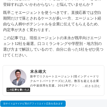
登録すればいいかわからない」と悩んでいませんか？
既卒こそエージェントを使うべきです。直接応募では空白
期間だけで落とされるケースが多い一方、エージェント経
由なら人柄やポテンシャルを企業に伝えてもらえるため、
内定率が大きく変わります。
この記事では、現役エージェントの末永が既卒向けエージ
ェント12社を厳選。口コミランキングや学歴別・地方別の
選び方まで解説しているので、自分に合った1社をぜひ見つ
けてください。
末永雄大
新卒でリクルートエージェント(現インディードリ
クルートパートナーズ)に入社。数百を超える企業
の中途採用を支援。2012年アクシス(株)設立、代
...続きを読む
この記事を書いた人
表取締役兼転職エージェントとして人材紹介サー
ビスを展開しながら、年間数百人以上のキャリア
相談に乗る。Youtubeチャンネル「
末永雄大 / す
べらない転職エージェント
」の総再生回数は2,000
当サイトはマイナビ等のアフィリエイト広告を含みます