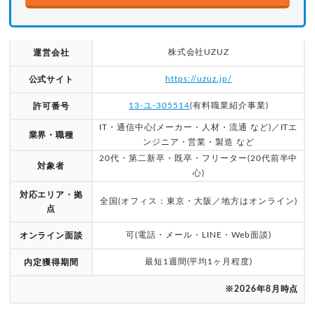
株式会社UZUZ
運営会社
https://uzuz.jp/
公式サイト
13-ユ-305514
(有料職業紹介事業)
許可番号
IT・通信中心(メーカー・人材・流通 など)／ITエ
業界・職種
ンジニア・営業・製造 など
20代・第二新卒・既卒・フリーター(20代前半中
対象者
心)
対応エリア・拠
全国(オフィス：東京・大阪／地方はオンライン)
点
可(電話・メール・LINE・Web面談)
オンライン面談
最短1週間(平均1ヶ月程度)
内定獲得期間
※2026年8月時点