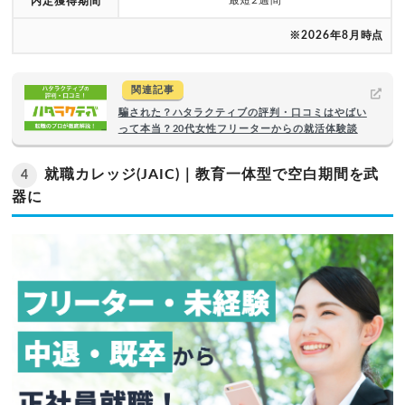
内定獲得期間
※2026年8月時点
関連記事
騙された？ハタラクティブの評判・口コミはやばい
って本当？20代女性フリーターからの就活体験談
就職カレッジ(JAIC)｜教育一体型で空白期間を武
4
器に