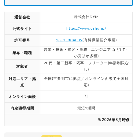
株式会社DYM
運営会社
https://www.dshu.jp/
公式サイト
13-ユ-304089
(有料職業紹介事業)
許可番号
営業・技術・接客・事務・エンジニア など(IT・
業界・職種
小売ほか多種)
20代・第二新卒・既卒・フリーター(年齢制限な
対象者
し)
全国(主要都市に拠点／オンライン面談で全国対
対応エリア・拠
点
応)
可
オンライン面談
最短1週間
内定獲得期間
※2026年8月時点