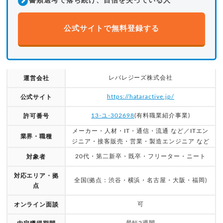
書類選考で落ち続け、自信を失っている人
公式サイトで無料登録する
レバレジーズ株式会社
運営会社
https://hataractive.jp/
公式サイト
13-ユ-302698
(有料職業紹介事業)
許可番号
メーカー・人材・IT・通信・流通 など／ITエン
業界・職種
ジニア・接客販売・営業・製造エンジニア など
20代・第二新卒・既卒・フリーター・ニート
対象者
対応エリア・拠
全国(拠点：渋谷・横浜・名古屋・大阪・福岡)
点
可
オンライン面談
最短2週間