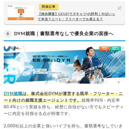
関連記事
【独自調査】UZUZ(ウズキャリ)の評判｜やばいっ
て本当？ニート・フリーターでも使える？
DYM就職｜書類選考なしで優良企業の面接へ
6
DYM就職
は、株式会社DYMが運営する既卒・フリーター・ニ
ート向けの就職支援エージェントです。
就職率96%・内定率
80.4%という実績を持ち、経歴に自信がない方でもスピーディ
ーに内定を目指せる点が特徴です。
2,000社以上の企業と強いパイプを持ち、書類選考なしでいき