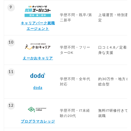
9
学歴不問・既卒/第
上場運営・特別選
二新卒
定
キャリアパーク就職
エージェント
10
学歴不問・フリー
口コミ4.8／定着率
ターOK
身な支援
えーかおキャリア
11
学歴不問・全年代
約30万件・地方も
対応
総合型
doda
12
学歴不問・IT未経
無料IT研修付きで
験の20代
就職
プログラマカレッジ