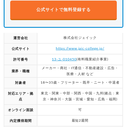
公式サイトで無料登録する
株式会社ジェイック
運営会社
https://www.jaic-college.jp/
公式サイト
13-ユ-010450
(有料職業紹介事業)
許可番号
メーカー・商社・IT通信・不動産建設・広告・
業界・職種
医療・人材 など
18〜35歳・フリーター・既卒・ニート・中退者
対象者
東北・関東・中部・関西・中国・九州(拠点：東
対応エリア・拠
点
京・神奈川・大阪・宮城・愛知・広島・福岡)
可
オンライン面談
最短2週間
内定獲得期間