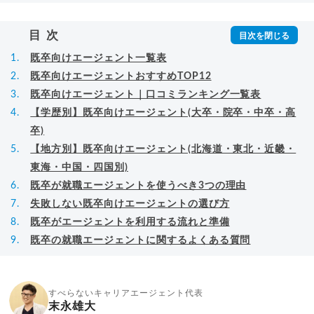
万回以上。著書「
成功する転職面接
」「
キャリア
ロジック
」
▸
詳細プロフィール
（
amazon
）
目次
既卒向けエージェント一覧表
既卒向けエージェントおすすめTOP12
既卒向けエージェント｜口コミランキング一覧表
【学歴別】既卒向けエージェント(大卒・院卒・中卒・高
卒)
【地方別】既卒向けエージェント(北海道・東北・近畿・
東海・中国・四国別)
既卒が就職エージェントを使うべき3つの理由
失敗しない既卒向けエージェントの選び方
既卒がエージェントを利用する流れと準備
既卒の就職エージェントに関するよくある質問
すべらないキャリアエージェント代表
末永雄大