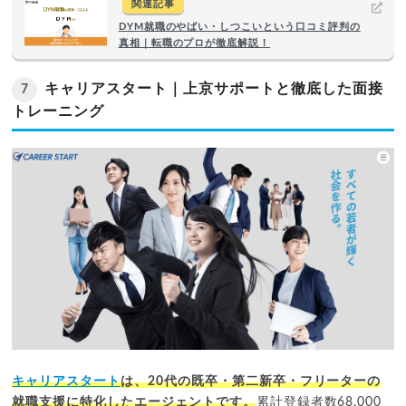
関連記事
DYM就職のやばい・しつこいという口コミ評判の
真相｜転職のプロが徹底解説！
キャリアスタート｜上京サポートと徹底した面接
7
トレーニング
キャリアスタート
は、20代の既卒・第二新卒・フリーターの
就職支援に特化したエージェントです。
累計登録者数68,000