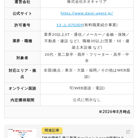
株式会社ネオキャリア
運営会社
https://www.daini-agent.jp/
公式サイト
13-ユ-070309
(有料職業紹介事業)
許可番号
業界20以上(IT・通信／メーカー／金融・保険／
業界・職種
不動産・建設 など)、職種30以上(営業・SE・建
築土木設備 など)
20代・第二新卒・既卒・フリーター・高卒・中
対象者
卒
全国(拠点：東京・大阪・福岡／その他はWEB面
対応エリア・拠
点
談)
可(WEB面談・電話)
オンライン面談
公式に明示なし
内定獲得期間
※2026年8月時点
関連記事