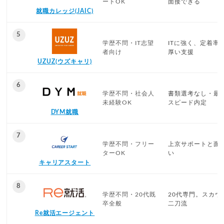
ートOK
面接できる
就職カレッジ(JAIC)
5
学歴不問・IT志望
ITに強く、定着率9
者向け
厚い支援
UZUZ(ウズキャリ)
6
学歴不問・社会人
書類選考なし・最
未経験OK
スピード内定
DYM就職
7
学歴不問・フリー
上京サポートと面
ターOK
い
キャリアスタート
8
学歴不問・20代既
20代専門。スカウ
卒全般
二刀流
Re就活エージェント