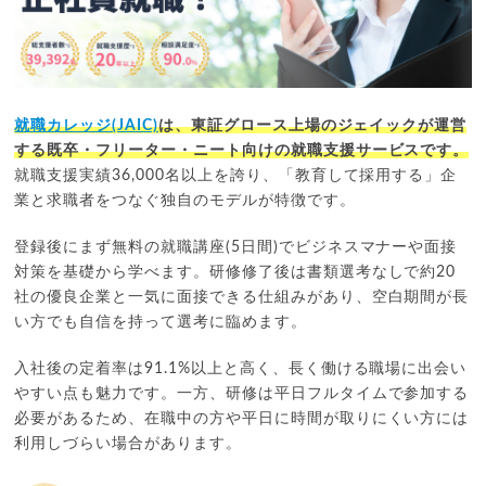
就職カレッジ(JAIC)
は、東証グロース上場のジェイックが運営
する既卒・フリーター・ニート向けの就職支援サービスです。
就職支援実績36,000名以上を誇り、「教育して採用する」企
業と求職者をつなぐ独自のモデルが特徴です。
登録後にまず無料の就職講座(5日間)でビジネスマナーや面接
対策を基礎から学べます。研修修了後は書類選考なしで約20
社の優良企業と一気に面接できる仕組みがあり、空白期間が長
い方でも自信を持って選考に臨めます。
入社後の定着率は91.1%以上と高く、長く働ける職場に出会い
やすい点も魅力です。一方、研修は平日フルタイムで参加する
必要があるため、在職中の方や平日に時間が取りにくい方には
利用しづらい場合があります。