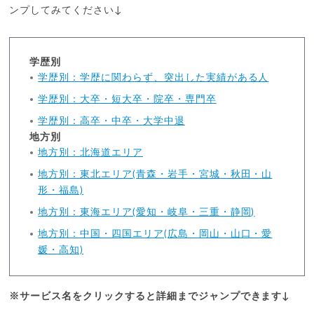
ンプしてみてください↓
学歴別
学歴別：学歴に関わらず、突出した実績がある人
学歴別：大卒・短大卒・院卒・専門卒
学歴別：高卒・中卒・大学中退
地方別
地方別：北海道エリア
地方別：東北エリア(青森・岩手・宮城・秋田・山
形・福島)
地方別：東海エリア(愛知・岐阜・三重・静岡)
地方別：中国・四国エリア(広島・岡山・山口・愛
媛・高知)
※サービス名をクリックすると詳細までジャンプできます↓