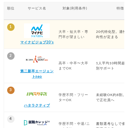
順位
サービス名
対象(利用条件)
特徴
1
大卒・短大卒・専
20代特化型。適性
門卒が望ましい
向性が定まる
マイナビジョブ20's
2
高卒・中卒〜大卒
1人平均10時間超
までOK
別サポート
第二新卒エージェン
トneo
3
学歴不問・フリー
未経験OK約8割。
ターOK
で正社員へ
ハタラクティブ
4
学歴不問・中退/ニ
書類選考なしで優良