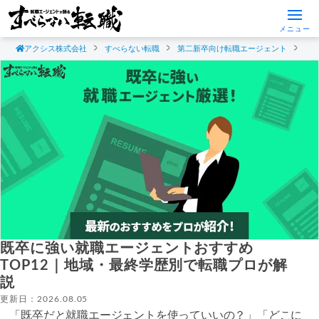
メニュー
アクシス株式会社
すべらない転職
第二新卒向け転職エージェント
既
既卒に強い就職エージェントおすすめ
TOP12｜地域・最終学歴別で転職プロが解
説
更新日：2026.08.05
「既卒だと就職エージェントを使っていいの？」「どこに