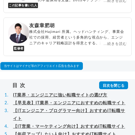
...続きを読む
この記事を書いた人
表取締役兼転職エージェントとして人材紹介サー
ビスを展開しながら、年間数百人以上のキャリア
相談に乗る。Youtubeチャンネル「
末永雄大 / す
べらない転職エージェント
」の総再生回数は2,000
友森章肥胡
万回以上。著書「
成功する転職面接
」「
キャリア
株式会社Hajimari 所属。ヘッドハンティング、事業会
ロジック
」
社での採用、経営者という多角的な視点から、エンジ
▸
詳細プロフィール
（
amazon
）
ニアのキャリア戦略設計を得意とする。2014年よりハ
...続きを読む
監修者
イクラス専門のヘッドハンターとして活動後、2017年
に参画したプログラミングスクールを運営する事業会
社においてエンジニアの人材紹介部門をゼロから立ち
上げる。その後会社を2社設立。2024年より株式会社
当サイトはマイナビ等のアフィリエイト広告を含みます
Hajimariに参画。
▸
詳細プロフィール
目次
IT業界・エンジニアに強い転職サイトの選び方
【早見表】IT業界・エンジニアにおすすめの転職サイト
【ITエンジニア・プログラマー向け】おすすめIT転職サ
イト
【IT営業・マーケティング向け】おすすめIT転職サイト
【年収アップしたい人向け】おすすめIT転職サイト