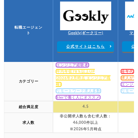
転職エージェン
ト
Geekly(ギークリー)
マイ
公式サイトはこちら
公
エンジニア経験者
平均年収78％以上UP
全年代
(2026年2月時点 エンジニア職
求人が豊
カテゴリー
種)
エンジニ
リモートワーク求人多数
リモート
SIerで働く人にオススメ
4.5
総合満足度
非公開求人数も含む求人数：
求人数
46,000件以上
※2026年5月時点