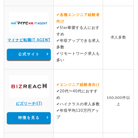
✔各種エンジニア経験者
向け
✔SIer希望する人におす
すめ
求人多数
マイナビ転職IT AGENT
✔年収アップできる求人
多数
✔リモートワーク求人も
公式サイト
多い
✔エンジニア経験者向け
✔20代〜40代におすす
め
100,000件以
ビズリーチ(IT)
✔ハイクラスの求人多数
上
✔年収平均120万円アッ
プ
特徴を見る