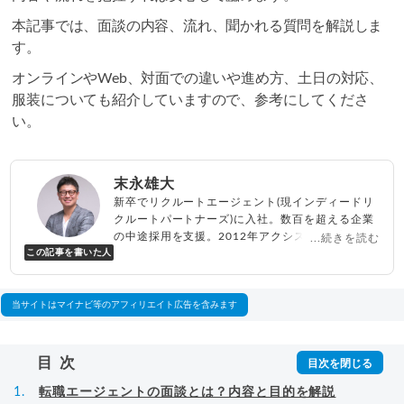
本記事では、面談の内容、流れ、聞かれる質問を解説しま
す。
オンラインやWeb、対面での違いや進め方、土日の対応、
服装についても紹介していますので、参考にしてくださ
い。
末永雄大
新卒でリクルートエージェント(現インディードリ
クルートパートナーズ)に入社。数百を超える企業
の中途採用を支援。2012年アクシス(株)設立、代
...続きを読む
この記事を書いた人
表取締役兼転職エージェントとして人材紹介サー
ビスを展開しながら、年間数百人以上のキャリア
相談に乗る。Youtubeチャンネル「
末永雄大 / す
べらない転職エージェント
」の総再生回数は2,000
当サイトはマイナビ等のアフィリエイト広告を含みます
万回以上。著書「
成功する転職面接
」「
キャリア
ロジック
」
▸
詳細プロフィール
（
amazon
）
目次
転職エージェントの面談とは？内容と目的を解説