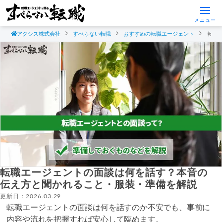
メニュー
アクシス株式会社
すべらない転職
おすすめの転職エージェント
転職
転職エージェントの面談は何を話す？本音の
伝え方と聞かれること・服装・準備を解説
更新日：2026.03.29
転職エージェントの面談は何を話すのか不安でも、事前に
内容や流れを把握すれば安心して臨めます。