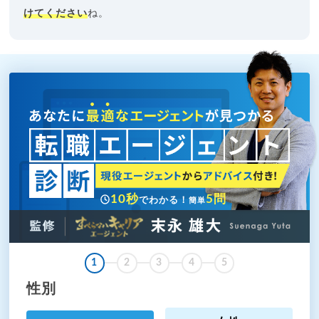
けてください
ね。
10秒
5問
でわかる！
簡単
1
2
3
4
5
性別