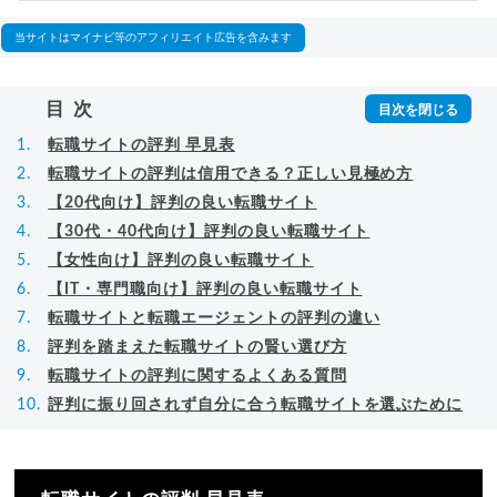
相談に乗る。Youtubeチャンネル「
末永雄大 / す
べらない転職エージェント
」の総再生回数は2,000
当サイトはマイナビ等のアフィリエイト広告を含みます
万回以上。著書「
成功する転職面接
」「
キャリア
ロジック
」
▸
詳細プロフィール
（
amazon
）
目次
転職サイトの評判 早見表
転職サイトの評判は信用できる？正しい見極め方
【20代向け】評判の良い転職サイト
【30代・40代向け】評判の良い転職サイト
【女性向け】評判の良い転職サイト
【IT・専門職向け】評判の良い転職サイト
転職サイトと転職エージェントの評判の違い
評判を踏まえた転職サイトの賢い選び方
転職サイトの評判に関するよくある質問
評判に振り回されず自分に合う転職サイトを選ぶために