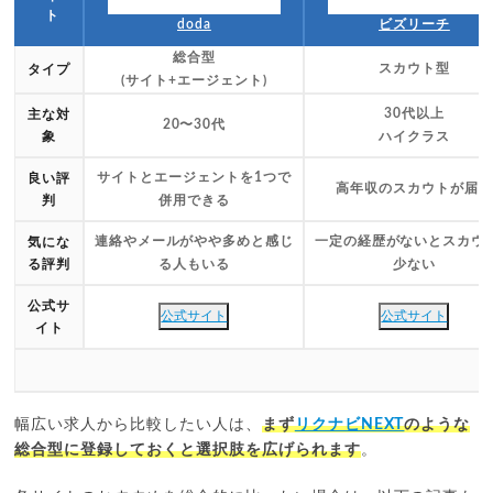
ト
doda
ビズリーチ
総合型
スカウト型
タイプ
(サイト+エージェント)
30代以上
主な対
20〜30代
象
ハイクラス
サイトとエージェントを1つで
良い評
高年収のスカウトが届く
判
併用できる
連絡やメールがやや多めと感じ
一定の経歴がないとスカウ
気にな
る評判
る人もいる
少ない
公式サ
公式サイト
公式サイト
イト
幅広い求人から比較したい人は、
まず
リクナビNEXT
のような
総合型に登録しておくと選択肢を広げられます
。