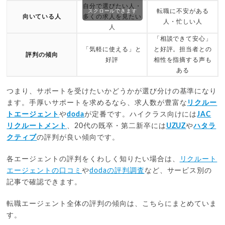
自分で選びたい人・
転職に不安がある
スクロールできます
向いている人
多くの求人を見たい
人・忙しい人
人
「相談できて安心」
「気軽に使える」と
と好評。担当者との
評判の傾向
好評
相性を指摘する声も
ある
つまり、サポートを受けたいかどうかが選び分けの基準になり
ます。手厚いサポートを求めるなら、求人数が豊富な
リクルー
トエージェント
や
doda
が定番です。ハイクラス向けには
JAC
リクルートメント
、20代の既卒・第二新卒には
UZUZ
や
ハタラ
クティブ
の評判が良い傾向です。
各エージェントの評判をくわしく知りたい場合は、
リクルート
エージェントの口コミ
や
dodaの評判調査
など、サービス別の
記事で確認できます。
転職エージェント全体の評判の傾向は、こちらにまとめていま
す。