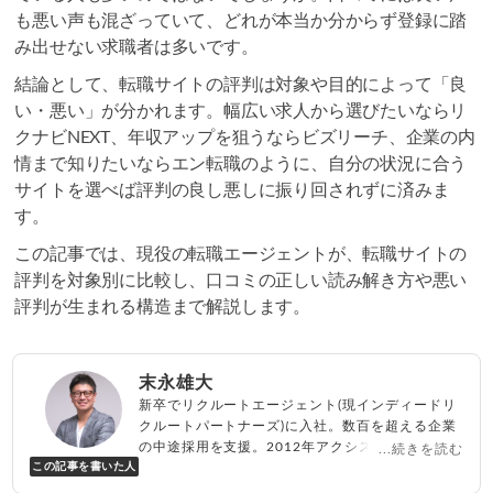
も悪い声も混ざっていて、どれが本当か分からず登録に踏
み出せない求職者は多いです。
結論として、転職サイトの評判は対象や目的によって「良
い・悪い」が分かれます。幅広い求人から選びたいならリ
クナビNEXT、年収アップを狙うならビズリーチ、企業の内
情まで知りたいならエン転職のように、自分の状況に合う
サイトを選べば評判の良し悪しに振り回されずに済みま
す。
この記事では、現役の転職エージェントが、転職サイトの
評判を対象別に比較し、口コミの正しい読み解き方や悪い
評判が生まれる構造まで解説します。
末永雄大
新卒でリクルートエージェント(現インディードリ
クルートパートナーズ)に入社。数百を超える企業
の中途採用を支援。2012年アクシス(株)設立、代
...続きを読む
この記事を書いた人
表取締役兼転職エージェントとして人材紹介サー
ビスを展開しながら、年間数百人以上のキャリア