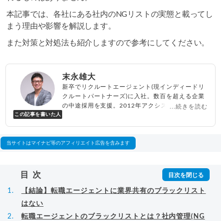
本記事では、各社にある社内のNGリストの実態と載ってし
まう理由や影響を解説します。
また対策と対処法も紹介しますので参考にしてください。
末永雄大
新卒でリクルートエージェント(現インディードリ
クルートパートナーズ)に入社。数百を超える企業
の中途採用を支援。2012年アクシス(株)設立、代
...続きを読む
この記事を書いた人
表取締役兼転職エージェントとして人材紹介サー
ビスを展開しながら、年間数百人以上のキャリア
相談に乗る。Youtubeチャンネル「
末永雄大 / す
べらない転職エージェント
」の総再生回数は2,000
当サイトはマイナビ等のアフィリエイト広告を含みます
万回以上。著書「
成功する転職面接
」「
キャリア
ロジック
」
▸
詳細プロフィール
（
amazon
）
目次
【結論】転職エージェントに業界共有のブラックリスト
はない
転職エージェントのブラックリストとは？社内管理(NG