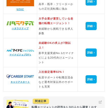
詳細
高卒・既卒・フリーターか
らの正社員転職に強み
UZUZ
大手企業が運営している老
舗の転職エージェント！
詳細
未経験から挑戦できる求人
ハタラクティブ
多数
未経験OKの求人が7割以
上！
詳細
新卒支援実績No.1のマイナ
マイナビジョブ20's
ビによる20代向けエージェ
ント
入社後定着率92%！
転居サポートや転職交流会
詳細
など選考対策以外のサポー
キャリアスタート
トも充実
関連記事
転職エージェントの評判を1,505人から調査！おす