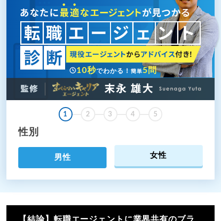
10秒
5問
でわかる！
簡単
1
2
3
4
5
性別
女性
男性
【結論】転職エージェントに業界共有のブラ