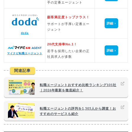
手の定番エージェント
顧客満足度トップクラス！
詳細
サポートが手厚い定番エー
ジェント
doda
20代支持率No.1！
詳細
若手を採用したい企業の正
マイナビ転職エージェント
社員求人が多数
関連記事
転職エージェントおすすめ比較ランキング101社
｜2026年最新を徹底紹介！
転職エージェントの評判を1,505人から調査！お
すすめのサービスも紹介