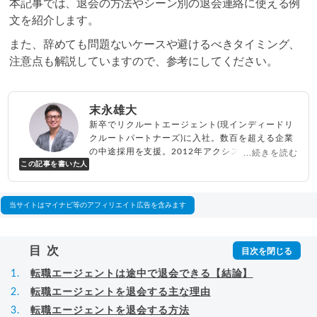
本記事では、退会の方法やシーン別の退会連絡に使える例
文を紹介します。
また、辞めても問題ないケースや避けるべきタイミング、
注意点も解説していますので、参考にしてください。
末永雄大
新卒でリクルートエージェント(現インディードリ
クルートパートナーズ)に入社。数百を超える企業
の中途採用を支援。2012年アクシス(株)設立、代
...続きを読む
この記事を書いた人
表取締役兼転職エージェントとして人材紹介サー
ビスを展開しながら、年間数百人以上のキャリア
相談に乗る。Youtubeチャンネル「
末永雄大 / す
べらない転職エージェント
」の総再生回数は2,000
当サイトはマイナビ等のアフィリエイト広告を含みます
万回以上。著書「
成功する転職面接
」「
キャリア
ロジック
」
▸
詳細プロフィール
（
amazon
）
目次
転職エージェントは途中で退会できる【結論】
転職エージェントを退会する主な理由
転職エージェントを退会する方法