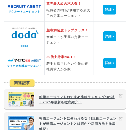
業界最大級の求人数！
詳細
転職者の8割が利用する最大
リクルートエージェント
手の定番エージェント
顧客満足度トップクラス！
詳細
サポートが手厚い定番エー
ジェント
doda
20代支持率No.1！
詳細
若手を採用したい企業の正
マイナビ転職エージェント
社員求人が多数
関連記事
転職エージェントおすすめ比較ランキング101社
｜2026年最新を徹底紹介！
転職エージェントに使われるな！|現役エージェン
トが転職エージェントとは何かや活用方法を徹底
解説！