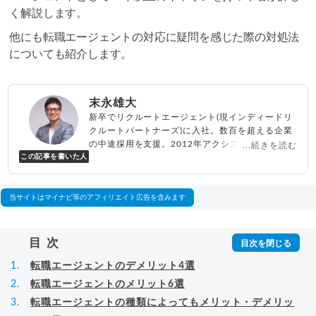
く解説します。
他にも転職エージェントの対応に疑問を感じた際の対処法
についても紹介します。
末永雄大
新卒でリクルートエージェント(現インディードリ
クルートパートナーズ)に入社。数百を超える企業
の中途採用を支援。2012年アクシス(株)設立、代
...続きを読む
この記事を書いた人
表取締役兼転職エージェントとして人材紹介サー
ビスを展開しながら、年間数百人以上のキャリア
相談に乗る。Youtubeチャンネル「
末永雄大 / す
べらない転職エージェント
」の総再生回数は2,000
当サイトはマイナビ等のアフィリエイト広告を含みます
万回以上。著書「
成功する転職面接
」「
キャリア
ロジック
」
▸
詳細プロフィール
（
amazon
）
目次
転職エージェントのデメリット4選
転職エージェントのメリット6選
転職エージェントの種類によってもメリット・デメリッ