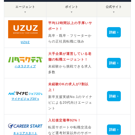
エージェント
ポイント
公式サイト
▼
▼
▼
平均12時間以上の手厚いサ
ポート！
詳細
高卒・既卒・フリーターか
らの正社員転職に強み
UZUZ
大手企業が運営している老
舗の転職エージェント！
詳細
未経験から挑戦できる求人
ハタラクティブ
多数
未経験OKの求人が7割以
上！
詳細
新卒支援実績No.1のマイナ
マイナビジョブ20’s
ビによる20代向けエージェ
ント
入社後定着率92%！
転居サポートや転職交流会
詳細
など選考対策以外のサポー
キャリアスタート