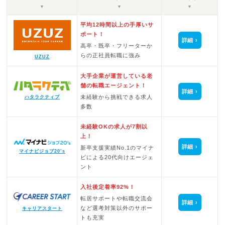
▼
▼
▼
平均12時間以上の手厚いサ
ポート！
詳細
高卒・既卒・フリーターか
らの正社員転職に強み
UZUZ
大手企業が運営している老
舗の転職エージェント！
詳細
未経験から挑戦できる求人
ハタラクティブ
多数
未経験OKの求人が7割以
上！
詳細
新卒支援実績No.1のマイナ
マイナビジョブ20’s
ビによる20代向けエージェ
ント
入社後定着率92%！
転居サポートや転職交流会
詳細
など選考対策以外のサポー
キャリアスタート
トも充実