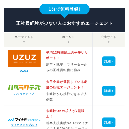
1分で無料登録!
正社員経験が少ない人におすすめエージェント
エージェント
ポイント
公式サイト
▼
▼
▼
平均12時間以上の手厚いサ
ポート！
詳細
高卒・既卒・フリーターか
らの正社員転職に強み
UZUZ
大手企業が運営している老
舗の転職エージェント！
詳細
未経験から挑戦できる求人
ハタラクティブ
多数
未経験OKの求人が7割以
上！
詳細
新卒支援実績No.1のマイナ
マイナビジョブ20’s
ビによる20代向けエージェ