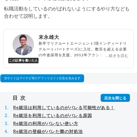
転職活動をしているのがばれないようにするやり方なども
合わせて説明します。
末永雄大
新卒でリクルートエージェント(現インディードリ
クルートパートナーズ)に入社。数百を超える企業
の中途採用を支援。2012年アクシス(株)設立、代
...続きを読む
この記事を書いた人
表取締役兼転職エージェントとして人材紹介サー
ビスを展開しながら、年間数百人以上のキャリア
相談に乗る。Youtubeチャンネル「
末永雄大 / す
べらない転職エージェント
」の総再生回数は2,000
当サイトはマイナビ等のアフィリエイト広告を含みます
万回以上。著書「
成功する転職面接
」「
キャリア
ロジック
」
▸
詳細プロフィール
（
amazon
）
目次
Re就活は利用しているのがバレる可能性がある！
Re就活を利用しているのがバレる原因
Re就活の利用がバレない使い方
Re就活の登録がバレた際の対処法