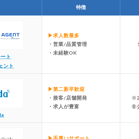
特徴
▶︎求人数最多
・営業/品質管理
・未経験OK
ルート
ェント
▶︎第二新卒歓迎
・接客/店舗開発
※
・求人が豊富
非
da
▶︎手厚いサポート