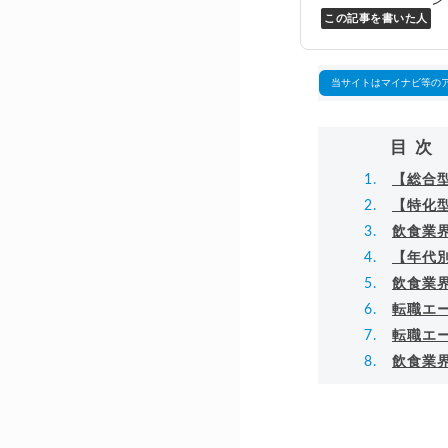
この記事を書いた人
Y
万
▸
当サイトはマイナビ等の
目次
【総合
【特化
飲食業
【年代
飲食業
転職エ
転職エ
飲食業