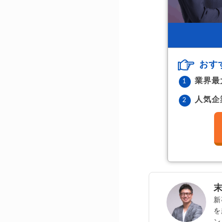
おす
業界最
人気企
新
を
ン