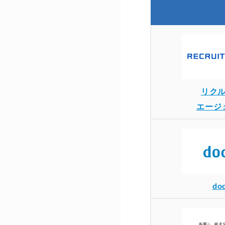
リク
エージ
do