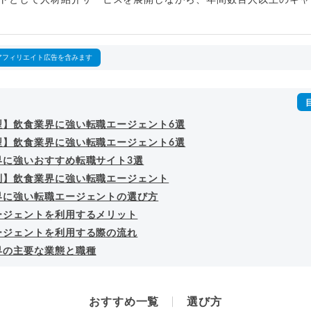
outubeチャンネル「
末永雄大 / すべらない転職エージェント
」の総
回以上。著書「
成功する転職面接
」「
キャリアロジック
」
詳細プロフィール
（
amazon
）
アフィリエイト広告を含みます
型】飲食業界に強い転職エージェント6選
型】飲食業界に強い転職エージェント6選
界に強いおすすめ転職サイト3選
別】飲食業界に強い転職エージェント
界に強い転職エージェントの選び方
ージェントを利用するメリット
ージェントを利用する際の流れ
界の主要な業態と職種
おすすめ一覧
選び方