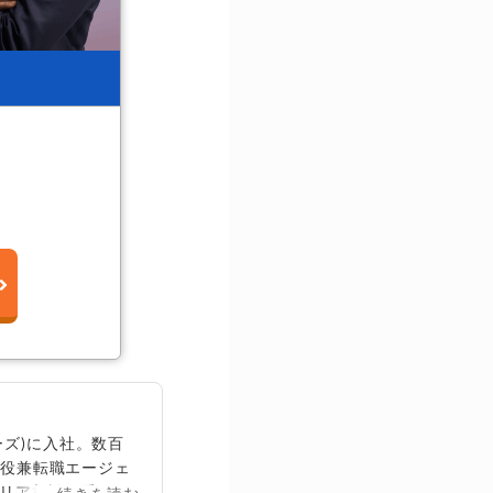
ズ)に入社。数百
締役兼転職エージェ
リア相談に乗る。