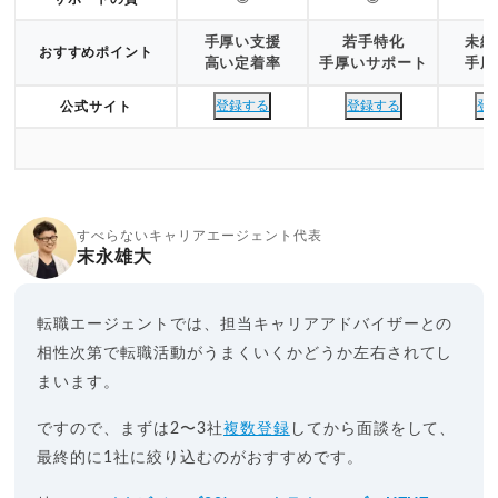
手厚い支援
若手特化
未経
おすすめポイント
高い定着率
手厚いサポート
手厚
登録する
登録する
登
公式サイト
すべらないキャリアエージェント代表
末永雄大
転職エージェントでは、担当キャリアアドバイザーとの
相性次第で転職活動がうまくいくかどうか左右されてし
まいます。
ですので、まずは2〜3社
複数登録
してから面談をして、
最終的に1社に絞り込むのがおすすめです。