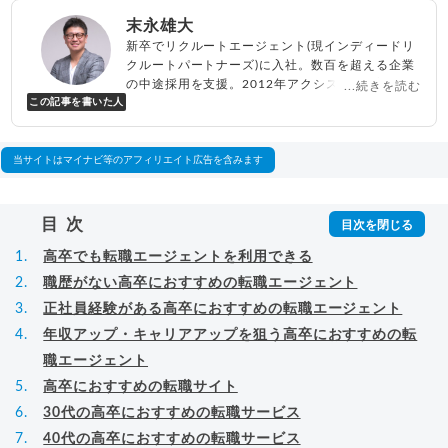
末永雄大
新卒でリクルートエージェント(現インディードリ
クルートパートナーズ)に入社。数百を超える企業
の中途採用を支援。2012年アクシス(株)設立、代
...続きを読む
この記事を書いた人
表取締役兼転職エージェントとして人材紹介サー
ビスを展開しながら、年間数百人以上のキャリア
相談に乗る。Youtubeチャンネル「
末永雄大 / す
べらない転職エージェント
」の総再生回数は2,000
当サイトはマイナビ等のアフィリエイト広告を含みます
万回以上。著書「
成功する転職面接
」「
キャリア
ロジック
」
▸
詳細プロフィール
（
amazon
）
目次
高卒でも転職エージェントを利用できる
職歴がない高卒におすすめの転職エージェント
正社員経験がある高卒におすすめの転職エージェント
年収アップ・キャリアアップを狙う高卒におすすめの転
職エージェント
高卒におすすめの転職サイト
30代の高卒におすすめの転職サービス
40代の高卒におすすめの転職サービス