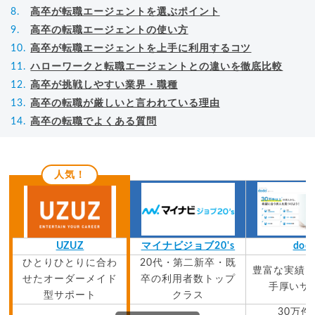
高卒が転職エージェントを選ぶポイント
高卒の転職エージェントの使い方
高卒が転職エージェントを上手に利用するコツ
ハローワークと転職エージェントとの違いを徹底比較
高卒が挑戦しやすい業界・職種
高卒の転職が厳しいと言われている理由
高卒の転職でよくある質問
人気！
UZUZ
マイナビジョブ20's
dod
ひとりひとりに合わ
20代・第二新卒・既
豊富な実績
せたオーダーメイド
卒の利用者数トップ
手厚いサ
型サポート
クラス
30万件