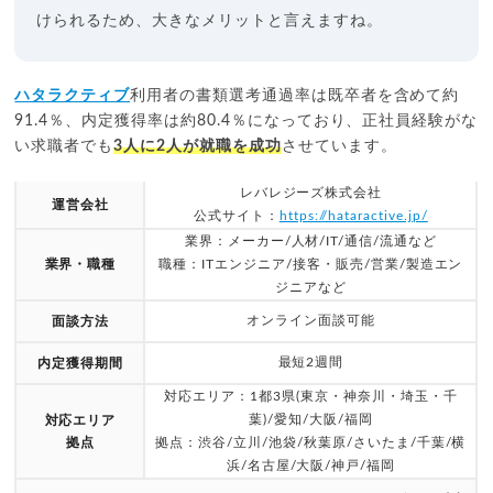
けられるため、大きなメリットと言えますね。
ハタラクティブ
利用者の書類選考通過率は既卒者を含めて約
91.4％、内定獲得率は約80.4％になっており、正社員経験がな
い求職者でも
3人に2人が就職を成功
させています。
レバレジーズ株式会社
運営会社
公式サイト：
https://hataractive.jp/
業界：メーカー/人材/IT/通信/流通など
業界・職種
職種：ITエンジニア/接客・販売/営業/製造エン
ジニアなど
オンライン面談可能
面談方法
最短2週間
内定獲得期間
対応エリア：1都3県(東京・神奈川・埼玉・千
葉)/愛知/大阪/福岡
対応エリア
拠点
拠点：渋谷/立川/池袋/秋葉原/さいたま/千葉/横
浜/名古屋/大阪/神戸/福岡