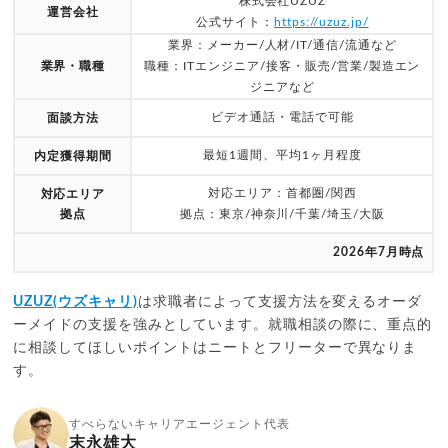
株式会社UZUZ
運営会社
公式サイト：
https://uzuz.jp/
業界：メーカー/人材/IT/通信/流通など
業界・職種
職種：ITエンジニア/接客・販売/営業/製造エン
ジニアなど
ビデオ通話・電話で可能
面談方法
最短1週間、平均1ヶ月程度
内定獲得期間
対応エリア：首都圏/関西
対応エリア
拠点
拠点：東京/神奈川/千葉/埼玉/大阪
2026年7月時点
UZUZ(ウズキャリ)
は求職者によって支援方法を変えるオーダ
ーメイドの支援を強みとしています。就職相談の際に、重点的
に相談してほしいポイントはニートとフリーターで異なりま
す。
すべらないキャリアエージェント代表
末永雄大