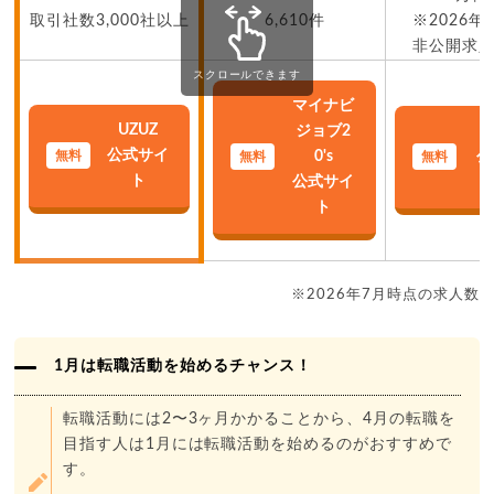
取引社数3,000社以上
6,610件
※2026年
非公開求
スクロールできます
マイナビ
UZUZ
ジョブ2
公式サイ
0's
公
ト
公式サイ
ト
※2026年7月時点の求人数
1月は転職活動を始めるチャンス！
転職活動には2〜3ヶ月かかることから、4月の転職を
目指す人は1月には転職活動を始めるのがおすすめで
す。