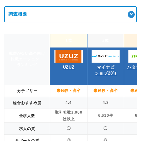
調査概要
1位
2位
職歴がない高卒向け
転職エージェント
ランキング
UZUZ
マイナビ
ハタラ
ジョブ20's
未経験・高卒
未経験・高卒
未経
カテゴリー
4.4
4.3
総合おすすめ度
取引社数3,000
6,610件
6,
全求人数
社以上
◯
◯
求人の質
◎
◎
サポートの質