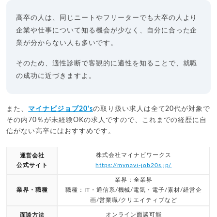
高卒の人は、同じニートやフリーターでも大卒の人より
企業や仕事について知る機会が少なく、自分に合った企
業が分からない人も多いです。
そのため、適性診断で客観的に適性を知ることで、就職
の成功に近づきますよ。
また、
マイナビジョブ20's
の取り扱い求人は全て20代が対象で
その内70％が未経験OKの求人ですので、これまでの経歴に自
信がない高卒にはおすすめです。
株式会社マイナビワークス
運営会社
公式サイト
https://mynavi-job20s.jp/
業界：全業界
業界・職種
職種：IT・通信系/機械/電気・電子/素材/経営企
画/営業職/クリエイティブなど
オンライン面談可能
面談方法