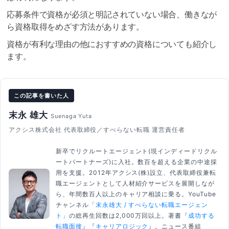
応募条件で資格が必須と明記されていない場合、働きなが
ら資格取得をめざす方法があります。
資格が有利な理由の他におすすめの資格についても紹介し
ます。
この記事を書いた人
末永 雄大
Suenaga Yuta
アクシス株式会社 代表取締役／すべらない転職 運営責任者
新卒でリクルートエージェント(現インディードリクル
ートパートナーズ)に入社。数百を超える企業の中途採
用を支援。2012年アクシス(株)設立、代表取締役兼転
職エージェントとして人材紹介サービスを展開しなが
ら、年間数百人以上のキャリア相談に乗る。YouTube
チャンネル
「末永雄大 / すべらない転職エージェン
ト」
の総再生回数は2,000万回以上。著書
『成功する
転職面接』
『キャリアロジック』
。ニュース番組