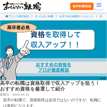
無料転職相談
メニュー
アクシス株式会社
すべらない転職
おすすめの転職エージェント
高卒
高卒の転職は資格取得で収入アップを狙う！
おすすめ資格を厳選して紹介
更新日：2026.04.22
高卒の転職で、資格取得は必須ではないのですが、転職に
は有利になります。