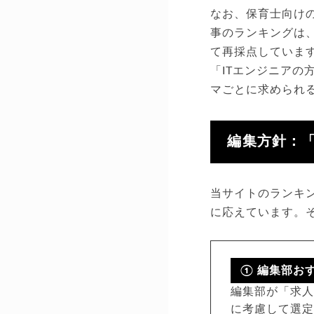
なお、保育士向け
事のランキングは
て再採点していま
「ITエンジニア
マごとに求められ
編集方針：
当サイトのランキ
に応えています。
① 編集部お
編集部が「求
に考慮して選定