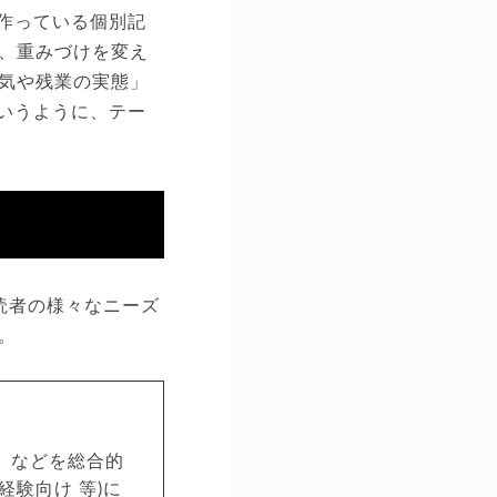
作っている個別記
、重みづけを変え
気や残業の実態」
いうように、テー
読者の様々なニーズ
。
」などを総合的
験向け 等)に