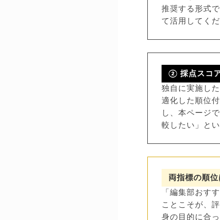
推奨する形式で
て活用してく
② 採点スコ
独自に実施し
適化した順位
し、本ページ
較したい」と
両指標の順位
「編集部おす
ことこそが、
身の目的に合