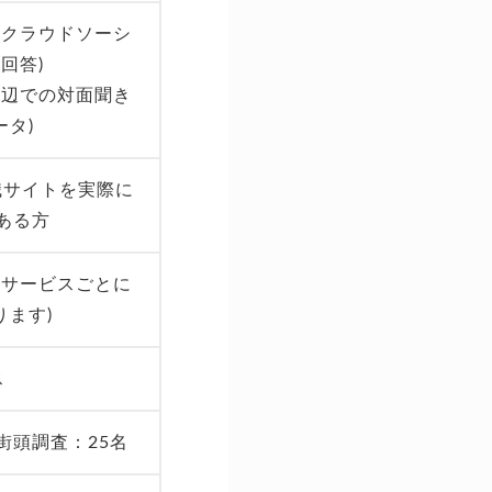
(クラウドソーシ
回答)
周辺での対面聞き
ータ)
職サイトを実際に
ある方
2月(サービスごとに
ります)
ス
 街頭調査：25名