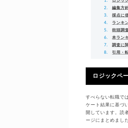
ロジッ
編集方
採点に
ランキ
街頭調
本ラン
調査に
引用・
ロジックペ
すべらない転職で
ケート結果に基づ
開しています。読
ージにまとめまし