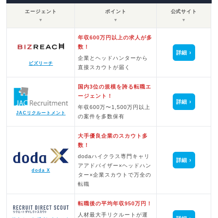
エージェント
ポイント
公式サイト
▼
▼
▼
年収600万円以上の求人が多
数！
詳細
企業とヘッドハンターから
ビズリーチ
直接スカウトが届く
国内3位の規模を誇る転職エ
ージェント！
詳細
年収600万〜1,500万円以上
JACリクルートメント
の案件を多数保有
大手優良企業のスカウト多
数！
dodaハイクラス専門キャリ
詳細
アアドバイザー×ヘッドハン
doda X
ター×企業スカウトで万全の
転職
転職後の平均年収950万円！
人材最大手リクルートが運