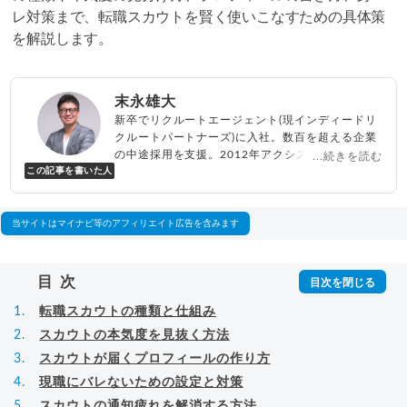
レ対策まで、転職スカウトを賢く使いこなすための具体策
を解説します。
末永雄大
新卒でリクルートエージェント(現インディードリ
クルートパートナーズ)に入社。数百を超える企業
の中途採用を支援。2012年アクシス(株)設立、代
...続きを読む
この記事を書いた人
表取締役兼転職エージェントとして人材紹介サー
ビスを展開しながら、年間数百人以上のキャリア
相談に乗る。Youtubeチャンネル「
末永雄大 / す
べらない転職エージェント
」の総再生回数は2,000
当サイトはマイナビ等のアフィリエイト広告を含みます
万回以上。著書「
成功する転職面接
」「
キャリア
ロジック
」
▸
詳細プロフィール
（
amazon
）
目次
転職スカウトの種類と仕組み
スカウトの本気度を見抜く方法
スカウトが届くプロフィールの作り方
現職にバレないための設定と対策
スカウトの通知疲れを解消する方法