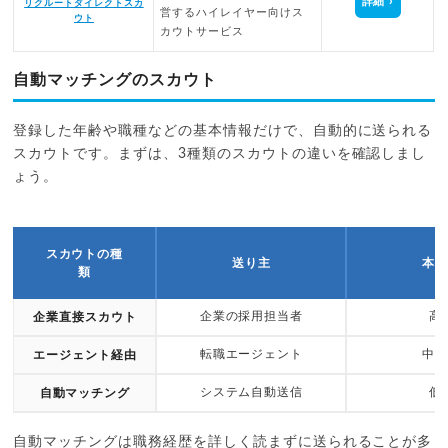
詳細
リクルートダイレクトスカ
営するハイレイヤー向けス
ウト
カウトサービス
自動マッチングのスカウト
登録した年齢や職種などの基本情報だけで、自動的に送られる
スカウトです。まずは、3種類のスカウトの違いを確認しまし
ょう。
スカウトの種
送り主
本
類
企業の採用担当者
高
企業直接スカウト
転職エージェント
中
エージェント経由
システム自動送信
低
自動マッチング
自動マッチングは職務経歴を詳しく読まずに送られることが多