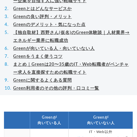
ー企業を目指す人に強い転職サイト
Greenとはどんなサービスか
Greenの良い評判・メリット
Greenのデメリット・気になった点
【独自取材】西野さん(仮名)のGreen体験談｜人材業界→
エネルギー業界に転職成功
Greenが向いている人・向いていない人
Greenをうまく使うコツ
まとめ｜Greenは20〜35歳のIT・Web転職者がベンチャ
ー求人を直接探すための転職サイト
Greenに関するよくある質問
Green利用者のその他の評判・口コミ一覧
Greenが
Greenが
向いている人
向いていない人
IT・Web以外