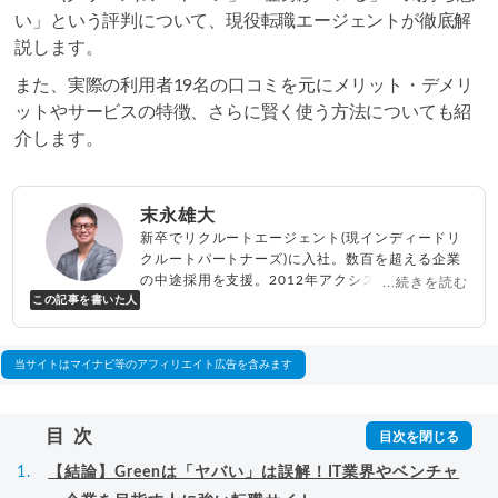
い」という評判について、現役転職エージェントが徹底解
説します。
また、実際の利用者19名の口コミを元にメリット・デメリ
ットやサービスの特徴、さらに賢く使う方法についても紹
介します。
末永雄大
新卒でリクルートエージェント(現インディードリ
クルートパートナーズ)に入社。数百を超える企業
の中途採用を支援。2012年アクシス(株)設立、代
...続きを読む
この記事を書いた人
表取締役兼転職エージェントとして人材紹介サー
ビスを展開しながら、年間数百人以上のキャリア
相談に乗る。Youtubeチャンネル「
末永雄大 / す
べらない転職エージェント
」の総再生回数は2,000
当サイトはマイナビ等のアフィリエイト広告を含みます
万回以上。著書「
成功する転職面接
」「
キャリア
ロジック
」
▸
詳細プロフィール
（
amazon
）
目次
【結論】Greenは「ヤバい」は誤解！IT業界やベンチャ