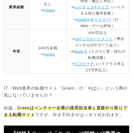
特化・幅広く対応）
なし
業界経験
→
レバテックキャリア
（ハイス
→
Green
キル向け案件多数）
→
Geekly(ギークリー)
（IT・
Web・ゲーム特化）
600万以上
→
JACリクルートメント
（専任
コンサルのサポートあり）
600万未満
年収
→
doda X
（スカウト型・待ちの
→
Green
転職活動）
→
ビズリーチ
（ハイクラス求人
13万件以上）
IT・Web業界の転職サイト「Green」の「やばい」という噂が
気になっていませんか？
結論、
Greenはベンチャー企業の採用担当者と直接やり取りで
きる転職サイト
ですが、向き不向きがはっきり分かれます。