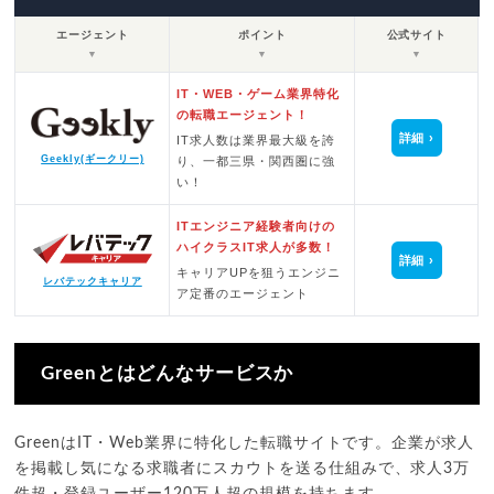
エージェント
ポイント
公式サイト
▼
▼
▼
IT・WEB・ゲーム業界特化
の転職エージェント！
詳細
IT求人数は業界最大級を誇
Geekly(ギークリー)
り、一都三県・関西圏に強
い！
ITエンジニア経験者向けの
ハイクラスIT求人が多数！
詳細
キャリアUPを狙うエンジニ
レバテックキャリア
ア定番のエージェント
Greenとはどんなサービスか
GreenはIT・Web業界に特化した転職サイトです。企業が求人
を掲載し気になる求職者にスカウトを送る仕組みで、求人3万
件超・登録ユーザー120万人超の規模を持ちます。