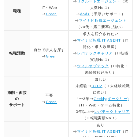
→
リクルートエージェント
（求
IT・Web
人数No.1）
職種
→
Green
→
doda
（手厚いサポート）
→
マイナビ転職エージェント
（20代・第二新卒に強い）
求人を紹介されたい
→
マイナビ転職 IT AGENT
（IT
特化・求人数豊富）
自分で求人を探す
転職活動
→
レバテックキャリア
（IT転職
→
Green
実績No.1）
→
ウィルオブテック
（IT特化・
未経験歓迎あり）
ほしい
未経験→
UZUZ
（IT未経験転職
に強い）
添削・面接
不要
の
1〜3年→
Geekly(ギークリー)
→
Green
サポート
（IT・Web・ゲーム特化）
3年以上→
レバテックキャリア
（IT転職実績No.1）
あり
→
マイナビ転職 IT AGENT
（IT