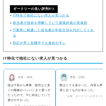
ギークリーの良い評判4つ
IT特化で他社にない求人が見つかる
担当者が技術を理解していて面接対策が具体的
IT業界に精通した担当者が年収交渉を代行してくれ
る
対応が早く在職中でも進めやすい
IT特化で他社にない求人が見つかる
女性・30代
男性・20代
他はIT系から事務、販売など多
数はとても多かった。内容も希
くの職種がバンバンきて選べず
望と合うものが多かった。
だったので、ITに特化していて
出典：ギークリー公式サイト
選びやすかった。