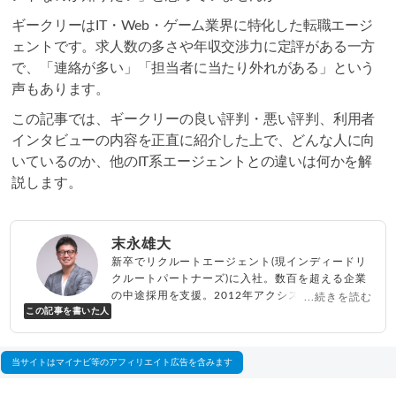
ギークリーはIT・Web・ゲーム業界に特化した転職エージ
ェントです。求人数の多さや年収交渉力に定評がある一方
で、「連絡が多い」「担当者に当たり外れがある」という
声もあります。
この記事では、ギークリーの良い評判・悪い評判、利用者
インタビューの内容を正直に紹介した上で、どんな人に向
いているのか、他のIT系エージェントとの違いは何かを解
説します。
末永雄大
新卒でリクルートエージェント(現インディードリ
クルートパートナーズ)に入社。数百を超える企業
の中途採用を支援。2012年アクシス(株)設立、代
...続きを読む
この記事を書いた人
表取締役兼転職エージェントとして人材紹介サー
ビスを展開しながら、年間数百人以上のキャリア
相談に乗る。Youtubeチャンネル「
末永雄大 / す
べらない転職エージェント
」の総再生回数は2,000
当サイトはマイナビ等のアフィリエイト広告を含みます
万回以上。著書「
成功する転職面接
」「
キャリア
ロジック
」