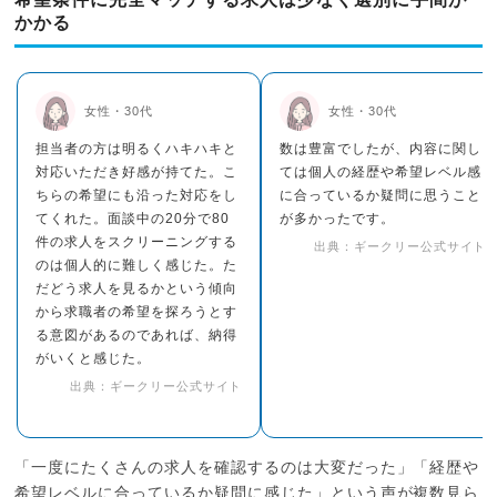
かかる
女性・30代
女性・30代
担当者の方は明るくハキハキと
数は豊富でしたが、内容に関し
対応いただき好感が持てた。こ
ては個人の経歴や希望レベル感
ちらの希望にも沿った対応をし
に合っているか疑問に思うこと
てくれた。面談中の20分で80
が多かったです。
件の求人をスクリーニングする
出典：ギークリー公式サイト
のは個人的に難しく感じた。た
だどう求人を見るかという傾向
から求職者の希望を探ろうとす
る意図があるのであれば、納得
がいくと感じた。
出典：ギークリー公式サイト
「一度にたくさんの求人を確認するのは大変だった」「経歴や
希望レベルに合っているか疑問に感じた」という声が複数見ら