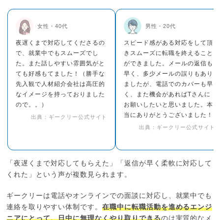
女性・40代
男性・20代
夜遅くまで対応してくださるの
スピード感がある対応をして頂
で、就業中でもスムーズでし
きスムーズに転職を終えること
た。また話しやすい雰囲気がと
ができました。メールの返信も
ても好感もてました！（勝手な
早く、多少メールの誤りもあり
先入観で人材紹介会社は高圧的
ましたが、電話でのカバーも早
なイメージを持っておりました
く、また機会があればTさんに
ので。。）
お願いしたいと思いました。本
当にありがとうございました！
出典：ギークリー公式サイト
出典：ギークリー公式サイト
「夜遅くまで対応してもらえた」「返信が早く柔軟に対応して
くれた」という声が複数見られます。
ギークリーは電話やオンラインでの面談に対応し、就業中でも
連絡を取りやすい体制です。
在職中に転職活動を進めるエンジ
ニアにとって、日中に無理なくやり取りできる
のは実質的なメ