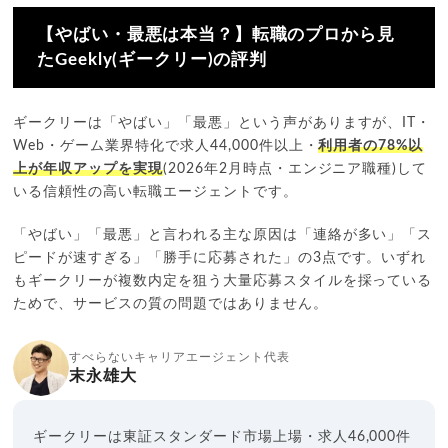
【やばい・最悪は本当？】転職のプロから見
たGeekly(ギークリー)の評判
ギークリーは「やばい」「最悪」という声がありますが、IT・
Web・ゲーム業界特化で求人44,000件以上・
利用者の78%以
上が年収アップを実現
(2026年2月時点・エンジニア職種)して
いる信頼性の高い転職エージェントです。
「やばい」「最悪」と言われる主な原因は「連絡が多い」「ス
ピードが速すぎる」「勝手に応募された」の3点です。いずれ
もギークリーが複数内定を狙う大量応募スタイルを採っている
ためで、サービスの質の問題ではありません。
すべらないキャリアエージェント代表
末永雄大
ギークリーは東証スタンダード市場上場・求人46,000件