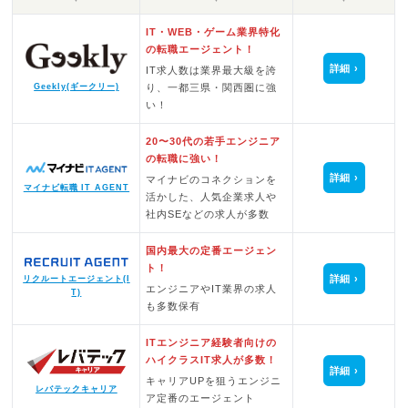
IT・WEB・ゲーム業界特化
の転職エージェント！
詳細
IT求人数は業界最大級を誇
Geekly(ギークリー)
り、一都三県・関西圏に強
い！
20〜30代の若手エンジニア
の転職に強い！
詳細
マイナビのコネクションを
マイナビ転職 IT AGENT
活かした、人気企業求人や
社内SEなどの求人が多数
国内最大の定番エージェン
ト！
詳細
リクルートエージェント(I
エンジニアやIT業界の求人
T)
も多数保有
ITエンジニア経験者向けの
ハイクラスIT求人が多数！
詳細
キャリアUPを狙うエンジニ
レバテックキャリア
ア定番のエージェント