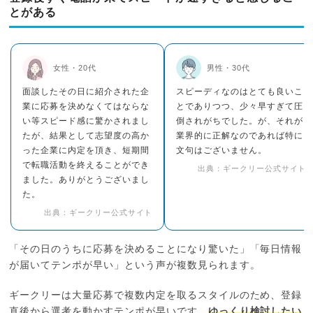
とがある
女性・20代
男性・30代
面談したその日に紹介された企
スピーディなのはとても良いこ
業に応募を決めなくてはならな
とでありつつ、少々早すぎて圧
い等スピード感に驚かされまし
倒されがちでした。が、それが
たが、結果として志望度の高か
業界的に正解なのであれば特に
った企業に内定を頂き、短期間
文句はございません。
で転職活動を終えることができ
出典：ギークリー公式サイト
ました。ありがとうございまし
た。
出典：ギークリー公式サイト
「その日のうちに応募を決めることになり驚いた」「毎日情報
が届いてテンポが早い」という声が複数見られます。
ギークリーは大量応募で複数内定を取るスタイルのため、登録
直後から選考を動かすテンポが早いです。
ゆっくり検討したい