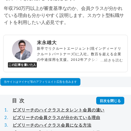
年収750万円以上が審査基準なのか、会員クラスが分かれ
ている理由も分かりやすく説明します。スカウト型転職サ
イトを利用したい人必見です。
末永雄大
新卒でリクルートエージェント(現インディードリ
クルートパートナーズ)に入社。数百を超える企業
の中途採用を支援。2012年アクシス(株)設立、代
...続きを読む
この記事を書いた人
表取締役兼転職エージェントとして人材紹介サー
ビスを展開しながら、年間数百人以上のキャリア
相談に乗る。Youtubeチャンネル「
末永雄大 / す
べらない転職エージェント
」の総再生回数は2,000
当サイトはマイナビ等のアフィリエイト広告を含みます
万回以上。著書「
成功する転職面接
」「
キャリア
ロジック
」
▸
詳細プロフィール
（
amazon
）
目次
ビズリーチのハイクラスとタレント会員の違い
ビズリーチの会員クラスが分かれている理由
ビズリーチのハイクラス会員になる方法