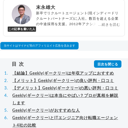
末永雄大
新卒でリクルートエージェント(現インディードリ
クルートパートナーズ)に入社。数百を超える企業
の中途採用を支援。2012年アクシス(株)設立、代
...続きを読む
この記事を書いた人
表取締役兼転職エージェントとして人材紹介サー
ビスを展開しながら、年間数百人以上のキャリア
相談に乗る。Youtubeチャンネル「
末永雄大 / す
べらない転職エージェント
」の総再生回数は2,000
当サイトはマイナビ等のアフィリエイト広告を含みます
万回以上。著書「
成功する転職面接
」「
キャリア
ロジック
」
▸
詳細プロフィール
（
amazon
）
目次
【結論】Geekly(ギークリー)は年収アップにおすすめ
【メリット】Geekly(ギークリー)の良い評判・口コミ
【デメリット】Geekly(ギークリー)の悪い評判・口コミ
Geekly(ギークリー)は本当にやばい？プロが真相を解説
します
Geekly(ギークリー)がおすすめな人
Geekly(ギークリー)とITエンジニア向け転職エージェン
ト4社の比較