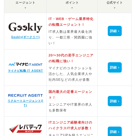
エージェント
ポイント
公式サイト
▼
▼
▼
IT・WEB・ゲーム業界特化
の転職エージェント！
詳細
IT求人数は業界最大級を誇
Geekly(ギークリー)
り、一都三県・関西圏に強
い！
20〜30代の若手エンジニア
の転職に強い！
詳細
マイナビのコネクションを
マイナビ転職 IT AGENT
活かした、人気企業求人や
社内SEなどの求人が多数
国内最大の定番エージェン
ト！
詳細
リクルートエージェント(I
エンジニアやIT業界の求人
T)
も多数保有
ITエンジニア経験者向けの
ハイクラスIT求人が多数！
詳細
キャリアUPを狙うエンジニ