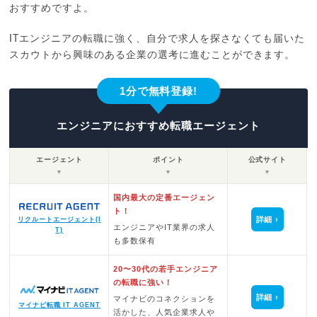
おすすめですよ。
ITエンジニアの転職に強く、自分で求人を探さなくても届いた
スカウトから興味のある企業の選考に進むことができます。
1分で無料登録!
エンジニアにおすすめ転職エージェント
エージェント
ポイント
公式サイト
▼
▼
▼
国内最大の定番エージェン
ト！
詳細
リクルートエージェント(I
エンジニアやIT業界の求人
T)
も多数保有
20〜30代の若手エンジニア
の転職に強い！
詳細
マイナビのコネクションを
マイナビ転職 IT AGENT
活かした、人気企業求人や